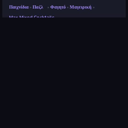
Παιχνίδια
Παζλ
Φαγητό
Μαγειρική
»
»
»
»
Max Mixed Cocktails
Max Mixed Cocktails
Προγραμματιστής
Go Panda Games
Αξιολόγηση
8,7
(
με βάση τους τελευταίους 6 μήνες
)
Κυκλοφόρησε
Μάιος 2024
Τελευταία ενημέρωση
Μάιος 2024
Μηχανή παιχνιδιών
HTML5
Πλατφόρμες
Πρόγραμμα περιήγησης
(επιτραπέζιος υπολογιστής,
κινητό, tablet), Εφαρμογή
CrazyGames (iOS, Android),
App Store (iOS, Android)