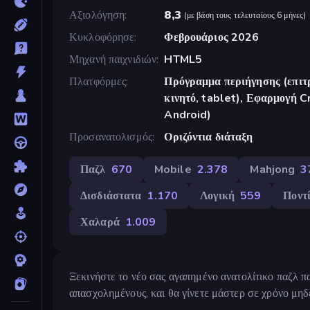
Αξιολόγηση
8,3
(
με βάση τους τελευταίους 6 μήνες
)
Κυκλοφόρησε
Φεβρουάριος 2026
Μηχανή παιχνιδιών
HTML5
Πλατφόρμες
Πρόγραμμα περιήγησης (επιτρ
κινητό, tablet), Εφαρμογή 
Android)
Προσανατολισμός
Οριζόντια διάταξη
Παζλ
670
Mobile
2.378
Mahjong
3
Δισδιάστατα
1.170
Λογική
559
Ποντί
Χαλαρά
1.009
Ξεκινήστε το νέο σας αγαπημένο ανατολίτικο παζλ π
απασχολημένους, και θα γίνετε μάστερ σε χρόνο μηδ