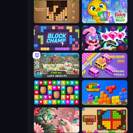
Wood Block Journey
Farm Merge Valley
Block Champ
Skydom: Reforged
Find Me: Lost Objects
Car OUT! Jam Parking Puzzle
Tap Away Story
Puzzle Block Master
Favorite Puzzles
Wood Blocks Jam