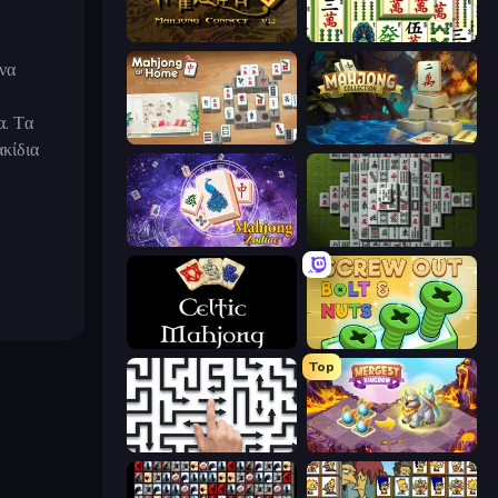
Mahjong Connect 2 (Legacy)
Mahjong Shanghai
 να
α. Τα
Scandinavian Mahjong
Mahjong Collection
ακίδια
Mahjong Solitaire Zodiac
Mahjong 3D Classic
Celtic Mahjong Solitaire
Screw Out: Bolts and Nuts
Top
Arrow Escape: Puzzle
Mergest Kingdom