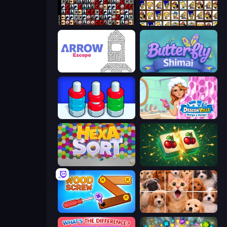
War Mahjong
Tiles of the Simpsons
Arrow Escape
Butterfly Shimai
Nuts Puzzle: Sort By Color
Designville: Merge & Design
Hexa Sort
Mahjong Puzzle: Tile Match
Wood Screw: Bolts Puzzle
Jigpic Solitaire