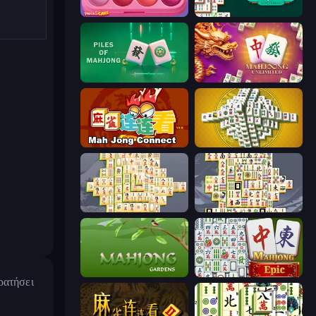
Piece of Cake: Merge and Bake
Mahjongg Solitaire
Piles of Mahjong
Mahjong Unlimited
Mahjong Connect (Legacy)
Mahjong Tower
Mahjong Online
Mahjong Titans
Mahjong Gardens
Mahjong Epic
ρατήσει