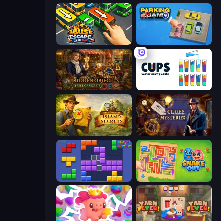
Bus Escape: Clear Jam
Parking Jam
Hidden Object: Street Of Secrets
Cups - Water Sort Puzzle
Hidden Objects: Island Secrets
Hidden Object: Clues and Mysteries
Blocks and that’s it
Snake Out: Maze Escape