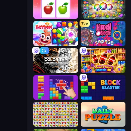
What's The Difference?
Forgotten Treasure 2
Top
Skydom
Hidden Objects
Color Tap: Coloring by Numbers
Goods Triple Match 3D
BlockBuster Puzzle
Block Blaster
Same Game Fruit Collapse
Daily Puzzle