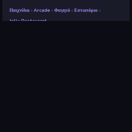
Παιχνίδια
Arcade
Φαγητό
Εστιατόριο
»
»
»
»
Jelly Restaurant
Jelly Restaurant
Προγραμματιστής
Coconut Game
Αξιολόγηση
8,7
(
με βάση τους τελευταίους 6 μήνες
)
Κυκλοφόρησε
Δεκέμβριος 2022
Μηχανή παιχνιδιών
Unity 2022
Πλατφόρμες
Πρόγραμμα περιήγησης
(επιτραπέζιος υπολογιστής, κινητό,
tablet), Εφαρμογή CrazyGames
(iOS, Android)
Προσανατολισμός
Οριζόντια / Κάθετη