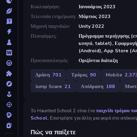
Κυκλοφόρησε
Ιανουάριος 2023
Τελευταία ενημέρωση
Μάρτιος 2023
Μηχανή παιχνιδιών
Unity 2022
Πλατφόρμες
Πρόγραμμα περιήγησης (επ
κινητό, tablet), Εφαρμο
(Android), App Store (A
Προσανατολισμός
Οριζόντια διάταξη
Δράση
701
Τρόμος
90
Mobile
2.37
Jump Scare
21
Απόδραση
188
Μυστ
Το Haunted School 2 είναι ένα
παιχνίδι τρόμου πο
School.
Επιστρέψτε για άλλη μια φορά στο απόκοσμ
Πώς να παίξετε