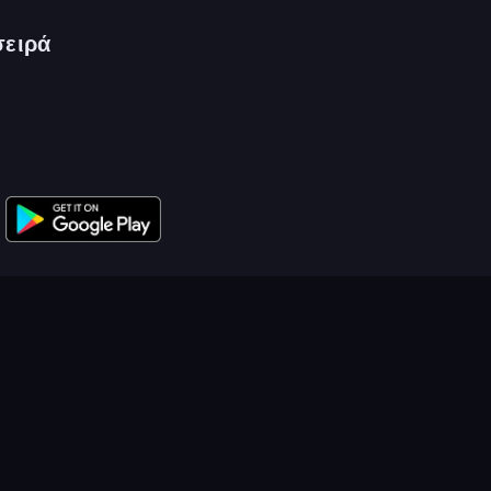
σειρά