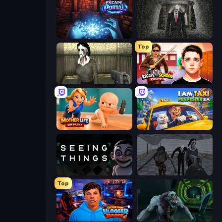
Escape Portal
Slenderman Must Die: Underground Bunker
Top
Slendrina Must Die: The House
Escape from School: Runaway
Mother Life Simulator: Prank
I Am Taxi Prankster Sim
Seeing Things
Slendrina Must Die: The School
Top
Escape from Vlogger: Runaway
Shoot Your Nightmare: Space Isolation