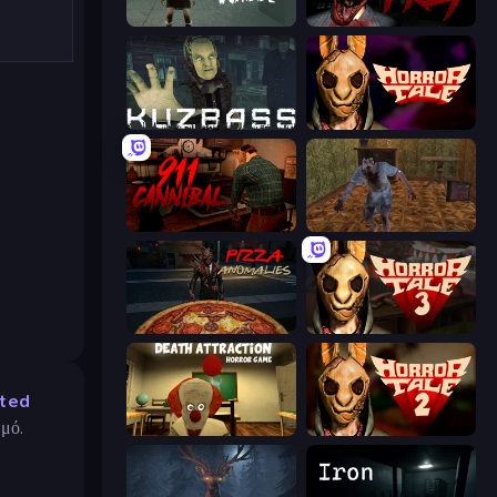
Haunted School
911: Prey
Kuzbass Horror
Horror Tale
911: Cannibal
Creepy Granny Scream: Scary Freddy
Pizza Anomalies
Horror Tale 3: The Witch
ted
μό.
Death Attraction: Horror Game
Horror Tale 2: Samantha