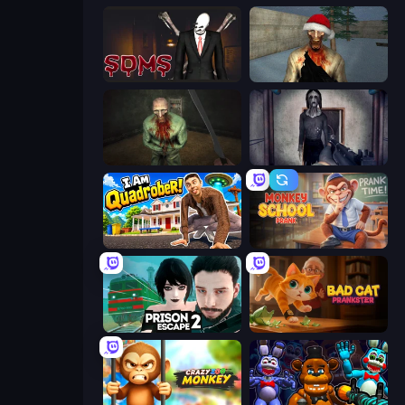
Slenderman Must Die: Sanatorium 2021
Monster Christmas Terror
Shoot Your Nightmare: The Beginning
Slendrina Must Die: The Cellar
I Am Quadrober!
Monkey School Prank
Prison Escape 2
Bad Cat Prankster