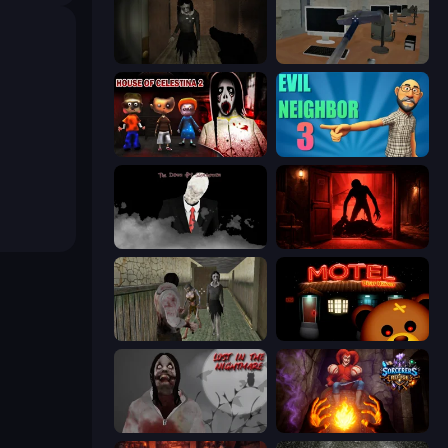
Slendrina Must Die: The Forest
Office Horror Story
House of Celestina: Chapter Two
Evil Neighbor 3
The Dawn of Slenderman
Doors Castle
Jeff the Killer vs Slendrina
Bear Haven
Jeff The Killer: Lost in the Nightmare
Sorcerers Refuge