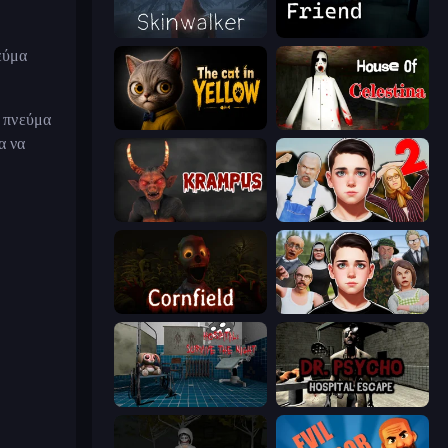
Skinwalker
Iron Friend
εύμα
ο πνεύμα
The Cat in Yellow
House of Celestina
α να
Krampus
Schoolboy Escape 2
Cornfield
Schoolboy Escape: Runaway
Hospital: Survive the Night
Dr. Psycho: Hospital Escape