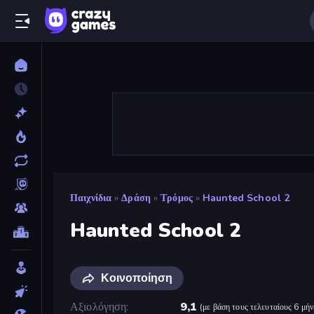
Παιχνίδια
»
Δράση
»
Τρόμος
»
Haunted School 2
Haunted School 2
Κοινοποίηση
Αξιολόγηση
9,1
(
με βάση τους τελευταίους 6 μήν