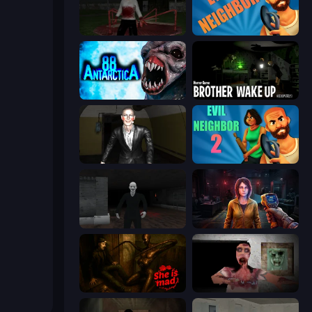
Jeff the Killer: Horrendous Smile
Evil Neighbor
Antarctica 88
Brother Wake Up
Case: Smile 2
Evil Neighbor 2
Case: Smile
Survival Zone Zombie Outbreak
She is Mad
Silent House