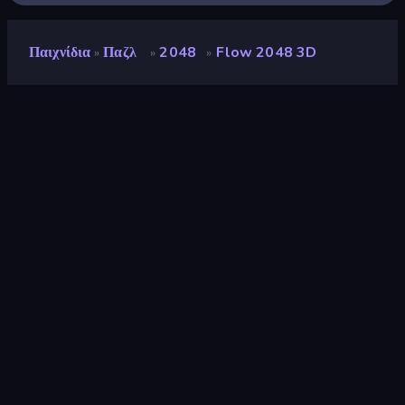
Παιχνίδια
Παζλ
2048
Flow 2048 3D
»
»
»
Flow 2048 3D
Αξιολόγηση
8,5
(
με βάση τους τελευταίους 6 μήνες
)
Κυκλοφόρησε
Αύγουστος 2025
Τελευταία ενημέρωση
Ιούνιος 2026
Μηχανή παιχνιδιών
Unity 2022
Πλατφόρμες
Πρόγραμμα περιήγησης
(επιτραπέζιος υπολογιστής,
κινητό, tablet), Εφαρμογή
CrazyGames (Android), App
Store (Android)
Προσανατολισμός
Οριζόντια / Κάθετη