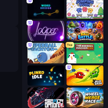
Word Bridge
Jumping Rush
Looper
Ball Battle Simulator
Top
Hyperball Tachyon
The MachinEGG
Plinko Idle
Jelly Dash
Stealth Optional
Wheel Merge Race