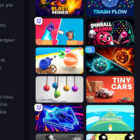
με μία
Blast Miner
Trash Flow
ρες
ακτήρων
Boom Slingers ReBoom
Pinball Mania
 σε
.
Ball Blaster
PlanetCrush 2
ια όπως
Pendulum Master
Tiny Cars
 ένα
δια
Stellar Swarm
Fabby Golf!