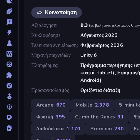
Κοινοποίηση
Αξιολόγηση
9,3
(
με βάση τους τελευταίους 6 μήν
Κυκλοφόρησε
Αύγουστος 2025
Τελευταία ενημέρωση
Φεβρουάριος 2026
Μηχανή παιχνιδιών
Unity 6
Πλατφόρμες
Πρόγραμμα περιήγησης (επ
κινητό, tablet), Εφαρμο
Android)
Προσανατολισμός
Οριζόντια διάταξη
Arcade
670
Mobile
2.378
5-minute
Φυσική
395
Climb the Ranks
31
Ψά
Δισδιάστατα
1.170
Premium
230
Ea