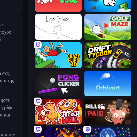
Jumper Hook
Honk
α!
Στόχος
Line Driver
Golf Maze
ά
Crazy Flips 3D
Drift Tycoon
ά σας,
ώμα της
Pong Clicker
Orbivert
τήστε
ρή ρίψη
α και
Chicken Hell
Bills Must Be Paid
και την