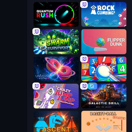
Quantum Rush
Rock Climbing?
Swarm Survivor
Flipper Dunk 3D
Universe Maker
Entropy
Crazy Jump Jump Multiplayer
Galactic Drill