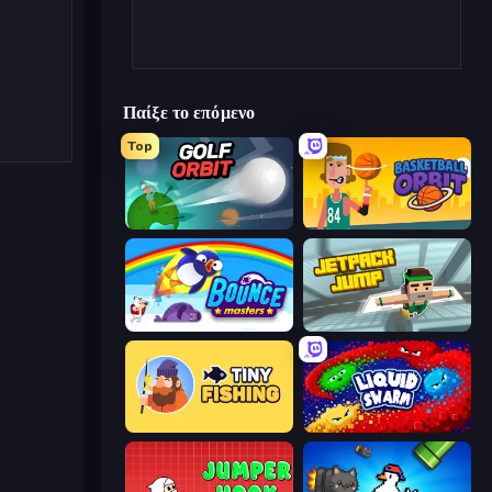
Παίξε το επόμενο
Top
Golf Orbit
Basketball Orbit
Bouncemasters
Jetpack Jump
Tiny Fishing
Liquid Swarm