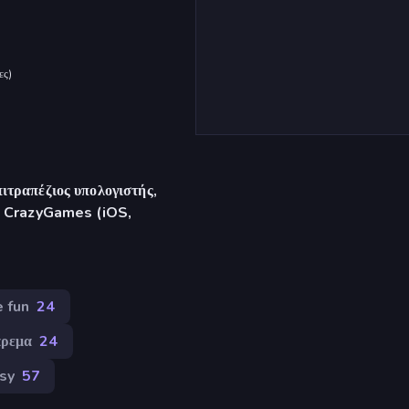
ες
)
ιτραπέζιος υπολογιστής,
γή CrazyGames (iOS,
 fun
24
ρεμα
24
sy
57