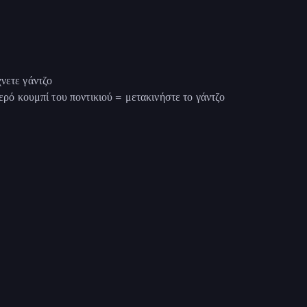
νετε γάντζο
τερό κουμπί του ποντικιού = μετακινήστε το γάντζο