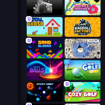
Sqube Darkness
Bucket Crusher
Total Crush
Ragdoll Factory Idle
Sand Blocks
Doodle RPG Survivor
Deez Balls
Mini Golf Club
Sticky Orbit
Cozy Golf