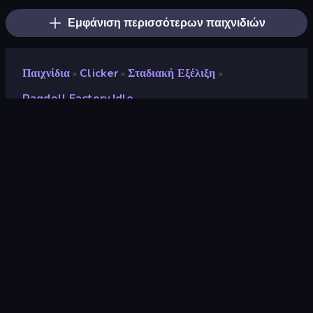
Εμφάνιση περισσότερων παιχνιδιών
Παιχνίδια
Clicker
Σταδιακή Εξέλιξη
»
»
»
Ragdoll Factory Idle
Ragdoll Factory Idle
Αξιολόγηση
9,2
(
με βάση τους τελευταίους 6 μήνες
)
Κυκλοφόρησε
Μάιος 2026
Τελευταία ενημέρωση
Ιούλιος 2026
Μηχανή παιχνιδιών
Construct
Πλατφόρμες
Πρόγραμμα περιήγησης
(επιτραπέζιος υπολογιστής,
κινητό, tablet), Εφαρμογή