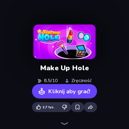
Make Up Hole
8,5/10
Zręczność
Kliknij aby grać!
2,7 tys.