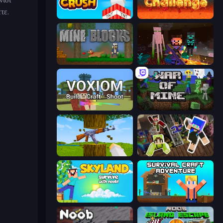
τε.
Build and Crush
Pixel Mine Challenge
Mine Blocks
ZombieCraft
Voxiom.io
War of Mine
Mine Shooter 3D
Only Up Craft
Skyland Survive With Noob!
Survival Craft Adventure