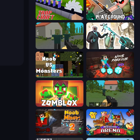
Trap Craft
Playground
ShooterZ
Skibidi Toilets: Infection
Noob VS Monsters
Noob Parkour 3D
Zomblox
WorldZ
Noob Miner 2: Escape From Prison
Medieval Arena