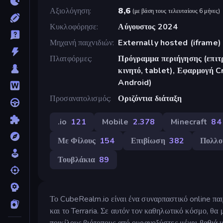
Αξιολόγηση
8,6
(
με βάση τους τελευταίους 6 μήνες
)
Κυκλοφόρησε
Αύγουστος 2024
Μηχανή παιχνιδιών
Externally hosted (iframe)
Πλατφόρμες
Πρόγραμμα περιήγησης (επιτρ
κινητό, tablet), Εφαρμογή 
Android)
Προσανατολισμός
Οριζόντια διάταξη
.io
121
Mobile
2.378
Minecraft
84
Με Φίλους
154
Επιβίωση
382
Πολλο
Τουβλάκια
89
Το CubeRealm.io είναι ένα συναρπαστικό online παι
και το Terraria. Σε αυτόν τον καθηλωτικό κόσμο, θα
ποικίλους βιότοπους από ουρανοξύστες μέχρι βαθιά υπό