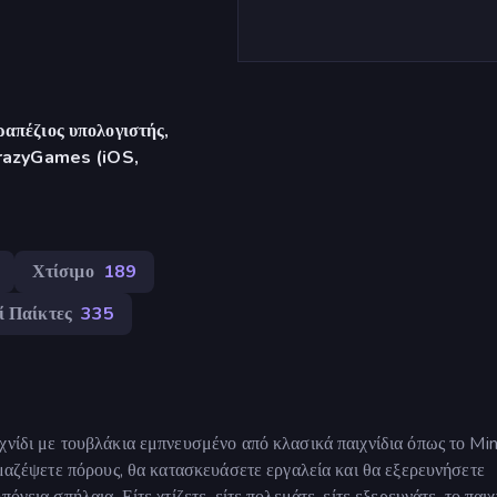
απέζιος υπολογιστής,
CrazyGames (iOS,
Χτίσιμο
189
ί Παίκτες
335
χνίδι με τουβλάκια εμπνευσμένο από κλασικά παιχνίδια όπως το Min
 μαζέψετε πόρους, θα κατασκευάσετε εργαλεία και θα εξερευνήσετε
γεια σπήλαια. Είτε χτίζετε, είτε πολεμάτε, είτε εξερευνάτε, το παιχ