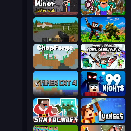
Noob Miner: Escape From Prison
Noob: Island Escape
ZombieCraft.io
CraftSlayer: Apocalypse
ChopForge
Mine Shooter 2: Noob vs Mobs
Miner Cat 4
99 Nights (Bloxd.io)
SantaCraft
Lurkers.io