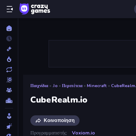
Παιχνίδια
»
.io
»
Περιπέτεια
»
Minecraft
»
CubeRealm.
CubeRealm.io
Κοινοποίηση
Προγραμματιστής
Voxiom.io