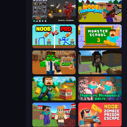
Last Play: Ragdoll Sandbox
Idle Noob Lumberjack
DOP Noob: Draw to Save
Monster School 3
Trap Craft 2
Block Pixel Gun Apocalypse 3
Voxel Playground: Ragdoll Noob
Nubik vs Herobrin's Army
BoomCraft
Noob: Zombie Prison Escape