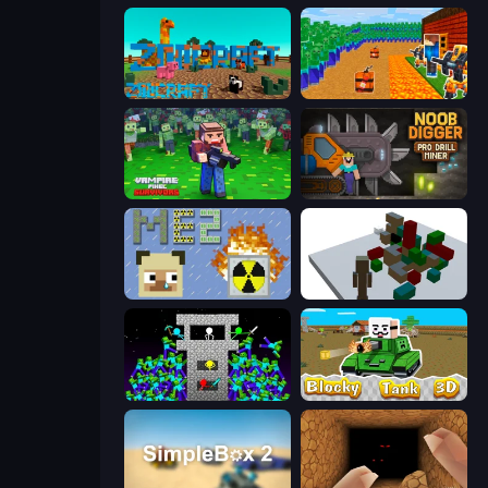
ZooCraft
Noob Tower Defense
Vampire Pixel Survivors
Noob Digger: Pro Drill Miner
MineEnergy2
Craft Destroy
Stick Epic Fighter
Blocky Tank 3D