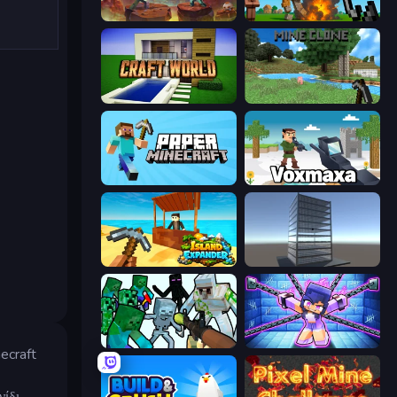
Miniblox
Noob Fuse
Craft World
Mine Clone
Paper Minecraft
Voxmaxa
Island Expander
Craft 3D
Mine Shooter: Save Your World
Mini Mine
ecraft
νίδι