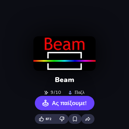
Beam
9/10
Παζλ
Ας παίξουμε!
872