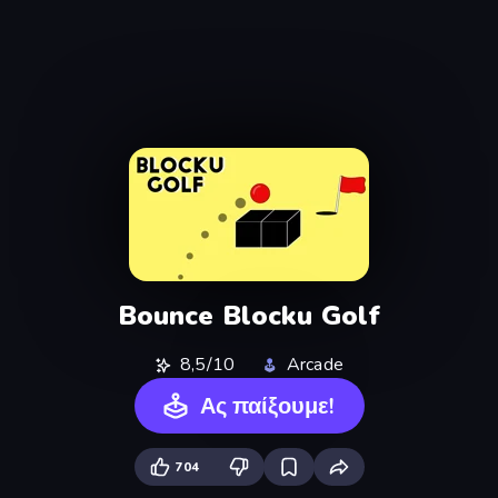
Bounce Blocku Golf
8,5/10
Arcade
Ας παίξουμε!
704