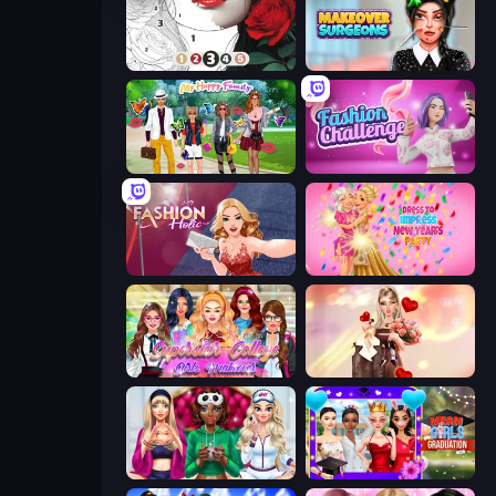
Numicolor
Makeover Surgeons
Superstar Family Dress Up
Fashion Challenge: Catwalk Run
Fashion Holic
Dress To Impress: New Year's Party
Superstar College Girls Makeover
GRWM Date Night
BFFs Luxury Loungewear
Mean Girls Graduation Day