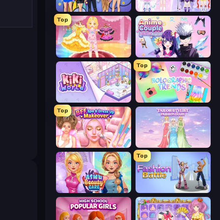
College Girls Team Makeover
Idol Livestream: Fashion Game
Top
Royal Glow Princess Makeover
Anime Couple: Avatar Maker
Top
KiKi World
Holographic Trends
Top
BFF Makeover - Spa & Dress Up
Tailor Stylist: Fashion Diary
Top
ASMR Beauty Care
Fashion Battle