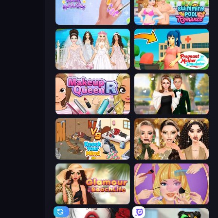
Nail Salon
Swimming Pool Romance
Model Wedding
Pregnant Mother Simulator
Make Up Queen R
Valentine's Day Proposal
Knock Your Mind
Autumn Glam Gala
Glamour Beach Life
Extreme Makeover