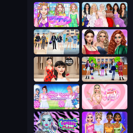
College Girl Coloring Dress Up
Model Dress Up Girl
College Girl & Boy Makeover
Colored Denim Trends
Shopaholic Black Friday
High School BFFs: Girls Team
College Sport Team Makeover
What's In My Bag