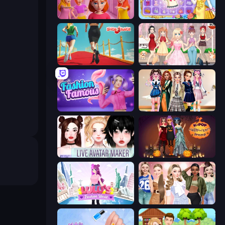
High School Popular Girls
Anime Princess Dress Up
Shoe Race
Anime Girls Dress Up Games
Fashion Famous
Back To School: Uniforms Edition
Live Avatar Maker: Girls
K-Pop Halloween Dress Up
Lulu's Fashion World
Fashion Week 2025