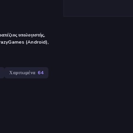
απέζιος υπολογιστής,
CrazyGames (Android),
Χαριτωμένα
64