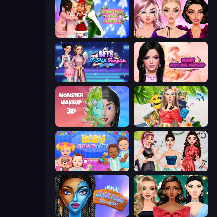
Christmas Girls Dress Up
New Year Makeup Trends
BFFs K-Pop Fangirls
Wendy Soft Girl Makeup
Monster Makeup 3D
Travel with Me: ASMR Edition
Baby Dress Up
Brat Girl Summer
Avatar Make Up
New Year's Eve Makeup