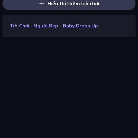
Hiển thị thêm trò chơi
Trò Chơi
Người Đẹp
Baby Dress Up
»
»
Baby Dress Up
nhà phát triển
ARPAPLUS
Xếp hạng
8,9
(
dựa trên 6 tháng gần đây
)
Phát hành
tháng 5 năm 2023
Công cụ trò chơi
Unity 2022
nền tảng
Trình duyệt (máy tính để bàn, điện
thoại di động, máy tính bảng),
Ứng dụng CrazyGames (Android),
App Store (iOS, Android)
Định hướng
Chân dung