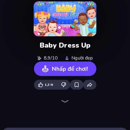
Baby Dress Up
8,9/10
Người đẹp
Nhấp để chơi!
1,3 N
BFF Makeover - Spa & Dress Up
Pregnant Mother Simulator
Royal Glow Princess Makeover
DIY Makeup Salon: SPA Makeover
Draw Missing Part | DOP Puzzle
College Girl & Boy Makeover
College Girls Team Makeover
Nail Salon
Model Wedding
Impossible Date
GRWM Date Night
Swimming Pool Romance
Ellie's Recipe: Dubai Chocolate Bar
Monster Makeup 3D
High School Popular Girls
Burger Cafe
Fashion Holic
Jelly Dye