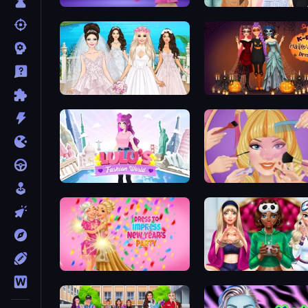
Fashion Famous
Fashion Week 2025
Model Wedding
K-Pop Halloween Dress 
Lulu's Fashion World
Extreme Makeover
Dress To Impress: New Year's Party
BFFs Luxury Loungewear