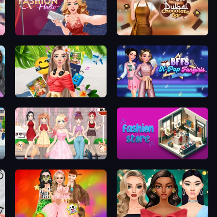
Fashion Holic
Ellie's Recipe: Dubai Chocolate Bar
Travel with Me: ASMR Edition
BFFs K-Pop Fangirls
Anime Girls Dress Up Games
Fashion Store: Shop Tycoon