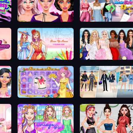
keup
New Year Makeup Trends
Highschool Mean Girls 3
Dress Up Games & Coloring Book
Model Dress Up Girl
DIY Makeup Salon: SPA Makeover
Anime Princess Dress Up
College Girl & Boy Makeover