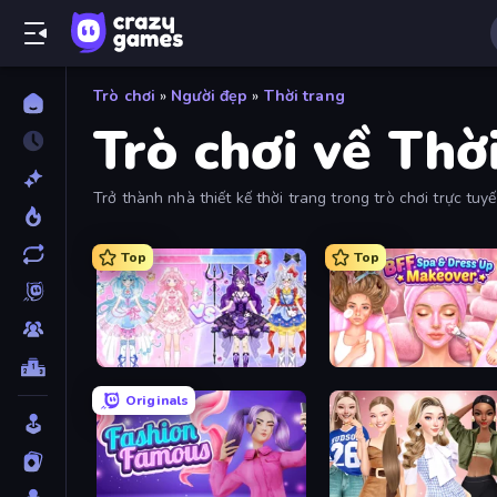
Trò chơi
»
Người đẹp
»
Thời trang
Trò chơi về Thờ
Trở thành nhà thiết kế thời trang trong trò chơi trực tu
trang đích thực!
Top
Top
Idol Livestream: Fashion Game
Originals