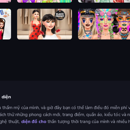
on
College Girl Coloring Dress Up
Brat Girl Summer
Shopaholic Black Friday
Festival Vibes Makeup
 diện
gu thẩm mỹ của mình, và giờ đây bạn có thể làm điều đó miễn phí 
ch thử những phong cách mới, trang điểm, quần áo, kiểu tóc và 
ghệ thuật,
diện đồ cho
thần tượng thời trang của mình và nhiều 