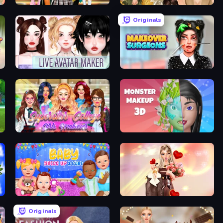
Back To School: Uniforms Edition
Autumn Glam Gala
Originals
Live Avatar Maker: Girls
Makeover Surgeons
Superstar College Girls Makeover
Monster Makeup 3D
Baby Dress Up
GRWM Date Night
Originals