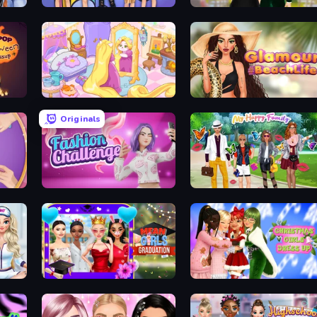
College Girls Team Makeover
Valentine's Day Proposal
Up
Fairy Room - Decor Game
Glamour Beach Life
Originals
Fashion Challenge: Catwalk Run
Superstar Family Dress Up
Mean Girls Graduation Day
Christmas Girls Dress Up