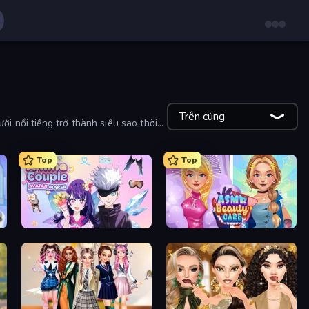
Trên cùng
ời nổi tiếng trở thành siêu sao thời
Top
Top
Anime Couple: Avatar Maker
ASMR Beauty Care