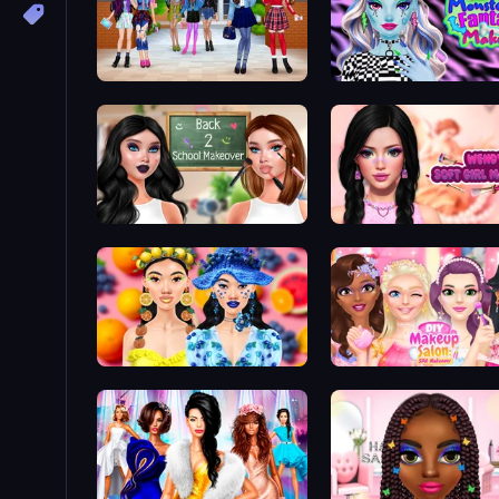
High School BFFs: Girls Team
Monsterella Fantasy Ma
Back 2 School Makeover
Wendy Soft Girl Makeup
Sweet And Fruity Makeup