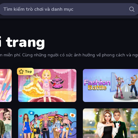
i trang
yến miễn phí. Cùng những người có sức ảnh hưởng về phong cách và ngư
Top
BFF Makeover - Spa & Dress Up
Royal Glow Princess Makeover
Fashion Battle