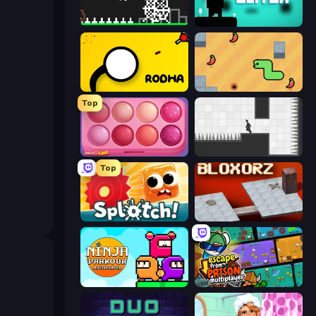
Chicken and Bee
Glitch
Rodha
SSSPICY!
Top
Piece of Cake: Merge and Bake
Rotate
Top
Splotch!
Bloxorz
Ninja Parkour Multiplayer
Escape From Prison Multiplayer