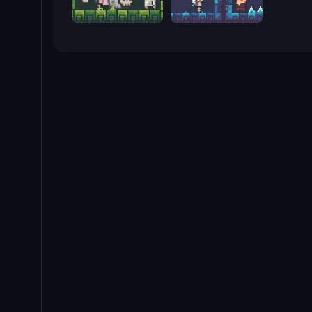
A Grim Chase
A Grim Granny