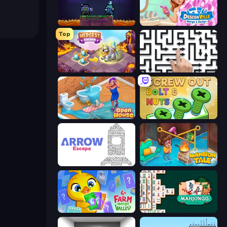
Duo
Designville: Merge & Design
Top
Mergest Kingdom
Arrow Escape: Puzzle
Open House
Screw Out: Bolts and Nuts
Arrow Escape
Mansion Tale: Merge Secrets
Farm Merge Valley
Mahjongg Solitaire