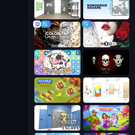
Paint Room Escape
Nonogram Square
Color Tap: Coloring by Numbers
Numicolor
Find The Cow
Room Escape: Strange Case
Castle Craft
Mirror Room Escape
Vault Room Escape
Fairyland Merge & Magic