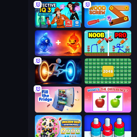
Detective IQ 3
Wood Screw: Bolts Puzzle
Elemental Monsters: Merge
DOP Noob: Draw to Save
Portal Escape
2048 Merge Blocks
Fill The Fridge
What's The Difference?