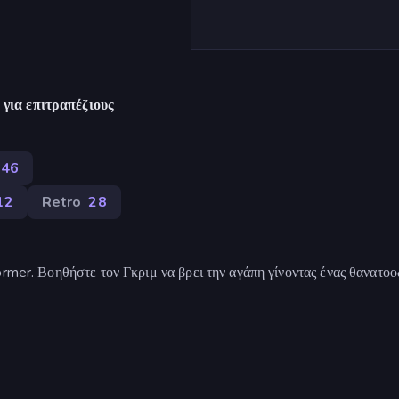
για επιτραπέζιους
146
12
Retro
28
ormer. Βοηθήστε τον Γκριμ να βρει την αγάπη γίνοντας ένας θανατο