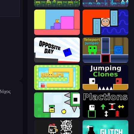
A Grim Chase
A Grim Granny
Level EATEN!
Lava and Aqua
Opposite Day
Teleport Jumper
Growmi
Jumping Clones
οδόχος
Appel
Plactions