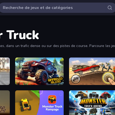
r Truck
les, dans un trafic dense ou sur des pistes de course. Parcoure les j
Offroad Island
Earn to Die: Zombie Ride