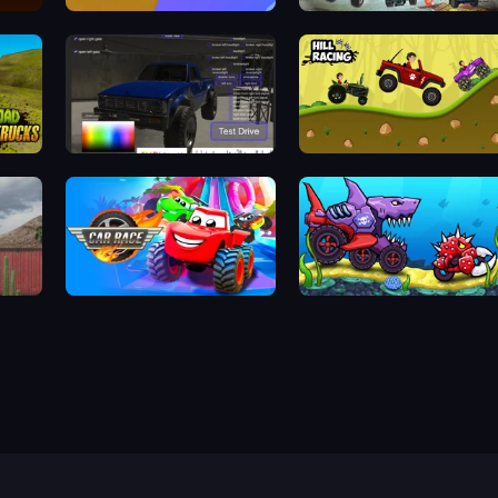
Monster Truck Rampage
Monster Truck Arena
Car Inspector: Truck
Hill Racing
Car Race: 3D
Car Eats Car: Underwater Adventure