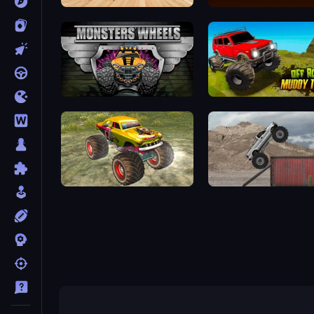
Monster Truck Demolition Derby
Gas Monsters
Monsters' Wheels Special
Offroad Muddy Trucks
Real Simulator: Monster Truck
Hard Wheels