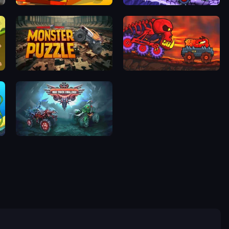
Endless Truck
Car Eats Car: Arctic Adventure
Monster Puzzle
Car Eats Car: Volcanic Adventure
Mad Truck Challenge Special