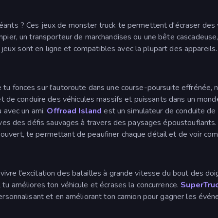
ants ? Ces jeux de monster truck te permettent d'écraser des vo
ompier, un transporteur de marchandises ou une bête cascadeuse,
es jeux sont en ligne et compatibles avec la plupart des appareils.
tu fonces sur l'autoroute dans une course-poursuite effrénée, no
 de conduire des véhicules massifs et puissants dans un monde
ou avec un ami.
Offroad Island
est un simulateur de conduite de 
elèves des défis sauvages à travers des paysages époustouflants
uvert, te permettant de peaufiner chaque détail et de voir com
vivre l'excitation des batailles à grande vitesse du bout des doi
 tu améliores ton véhicule et écrases la concurrence.
SuperTruc
 personnalisant et en améliorant ton camion pour gagner les évé