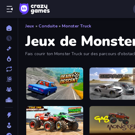
Jeux
»
Conduite
»
Monster Truck
Jeux de Monste
Fais courir ton Monster Truck sur des parcours d'obstac
permettent de jouer en 2D ou en 3D.
Deadly Descent
Gearshift One