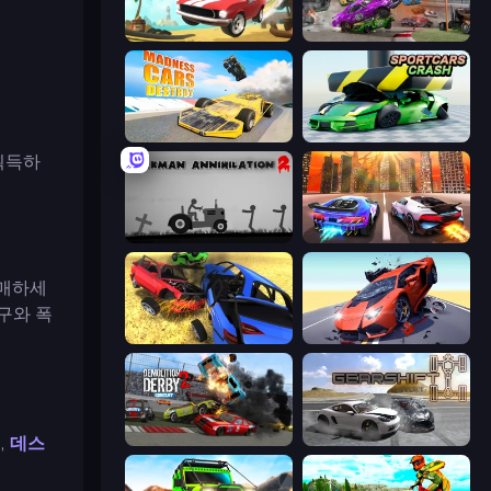
Stunt Paradise
Demolition Derby 3
Madness Cars Destroy
Sportcars Crash
획득하
Stickman Annihilation 2
Night City Racing
구매하세
구와 폭
Car Crash Simulator Royale
Hyper Cars Ramp Crash
M
,
데스
Demolition Derby 2
Gearshift One