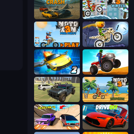
Derby Crash
Moto X3M 4 Winter
Moto X3M 5: Pool Party
Moto X3M 6: Spooky Land
Ultimate Flying Car 2
ATV Ultimate Offroad
4x4 Offroader
Moto X3M
Turbo Cars: Pipe Stunts
DriveOff