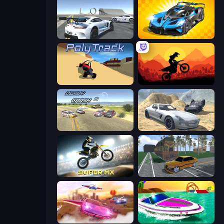
Crazy Stunt Cars Multiplayer
GT Cars Mega Ramps
PolyTrack
Sunset Bike Racing
Derby Crash 3
Derby Crash 2
Super MX - Last Season
Obby: Car Crash Sandbox
Ultimate Flying Car
Jet Boat Racing