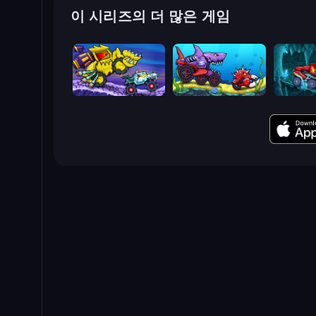
이 시리즈의 더 많은 게임
Car Eats Car: Arctic Adventure
Car Eats Car: Underwater Adventure