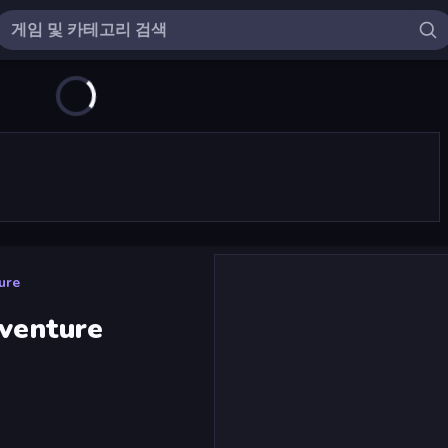
ure
dventure