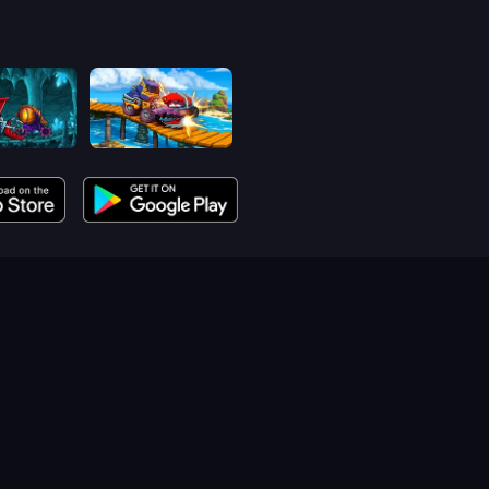
Car Eats Car: Dungeon Adventure
Car Eats Car: Sea Adventure