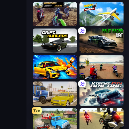
MotoCross Riders
Crazy Plane Landing
Drift Hunters
Rally Racer Dirt
BMG: Ragdoll Playground
Super MX - The Champion
Crazy Car Stunts
Xtreme City Drifting
Top