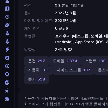
평점
9.2
(
지난 6개월 기준
)
출시
2022년 3월
마지막 업데이트
2026년 1월
게임 엔진
Unity 6
플랫폼
브라우저 (데스크톱, 모바일, 태블릿
(Android), App Store (iOS, 
방향성
가로 방향
운전
297
모바일
2,374
스턴트
130
자동차
381
사이드 스크롤
187
몬스
줍기
598
자동차가 자동차를 먹는다: 화산 어드벤처는 불타
화석에서 적과 함정을 피하며 2D 레벨을 돌파하