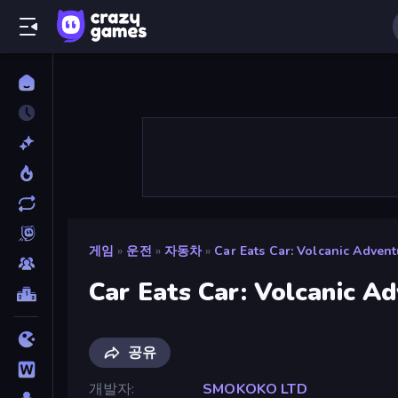
게임
»
운전
»
자동차
»
Car Eats Car: Volcanic Advent
Car Eats Car: Volcanic A
공유
개발자
SMOKOKO LTD