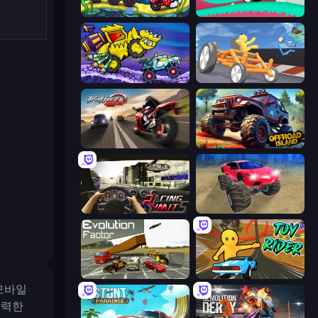
Car Eats Car: Underwater Adventure
Merge & Construct
Car Eats Car: Arctic Adventure
Draw Crash Race
Traffic Rider
Offroad Island
Racing Limits
Monster Cars: Ultimate Simulator
Evolution Factor
Toy Rider
모바일
강력한