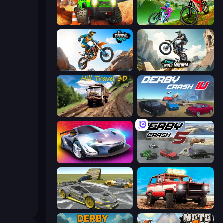
Offroad Life 3D
MX Offroad Master
Trial Mania
Xtreme Moto Mayhem
Hill Travel 3D
Derby Crash 4
Grand Cyber City
Derby Crash 5
Wrong Way
Offroad Masters Challenge