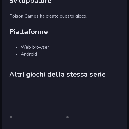
Sviluppatore
Poison Games ha creato questo gioco.
Piattaforme
Web browser
Android
Altri giochi della stessa serie
Slenderman
Solo
Slenderman
Solo
desktop
desktop
Must
Must