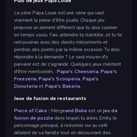
Plus de jeux Papa Louie
La série Papa Louie est une série qui vaut
vraiment la peine d'être jouée. Chaque jeu
propose un aliment différent que tu dois cuisiner
en temps voulu. Fais attendre ta clientèle, et tu te
retrouveras avec des clients mécontents et
perdras des points par la même occasion. Tu dois
répondre à la demande ? Le seul moyen d'y
parvenir est de s'agrandir. Quelques jeux méritent
d'être mentionnés :
Papa's Cheeseria
,
Papa's
Freezeria
,
Papa's Scooperia
,
Papa's
Donuteria
et
Papa's Bakeria
.
Jeux de fusion de restaurants
Piece of Cake :
Merge
and Bake
est un
jeu de
fusion de
puzzle
dans lequel tu aides Emily, le
personnage principal, à redonner vie au café
délabré de sa famille tout en découvrant des