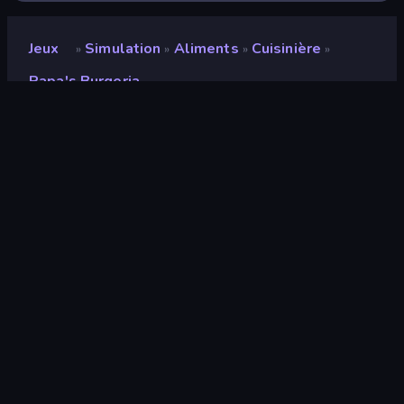
Jeux
Simulation
Aliments
Cuisinière
»
»
»
»
Papa's Burgeria
Papa's Burgeria
Note
9,3
(
sur les 6 derniers mois
)
Date de sortie
septembre 2021
Moteur de jeu
Ruffle
Plateformes
Navigateur (ordinateur de bureau,
mobile, tablette), Application
CrazyGames (Android), App Store
(iOS, Android)
Orientation
Paysage / Portrait
Pages Wiki
Wikipedia
-
Fandom