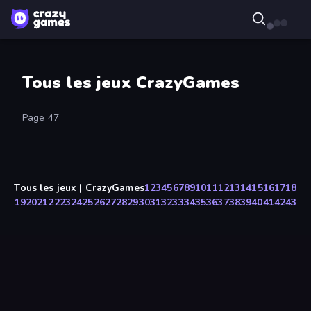
Tous les jeux CrazyGames
Page 47
Tous les jeux | CrazyGames
1
2
3
4
5
6
7
8
9
10
11
12
13
14
15
16
17
18
19
20
21
22
23
24
25
26
27
28
29
30
31
32
33
34
35
36
37
38
39
40
41
42
43