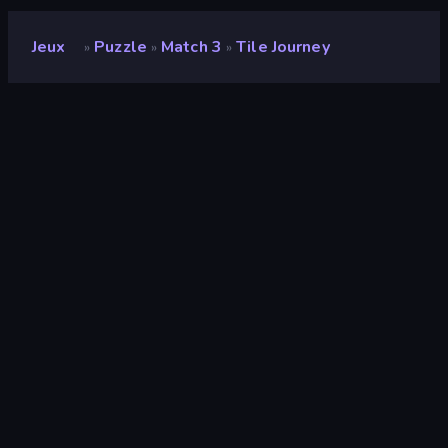
Jeux
Puzzle
Match 3
Tile Journey
»
»
»
Tile Journey
Développeur
Famobi
Note
8,4
(
sur les 6 derniers mois
)
Date de sortie
août 2023
Mis à jour le
novembre 2023
Moteur de jeu
HTML5
Plateformes
Navigateur (ordinateur de bureau,
mobile, tablette), Application
CrazyGames (iOS, Android)
Orientation
Paysage / Portrait