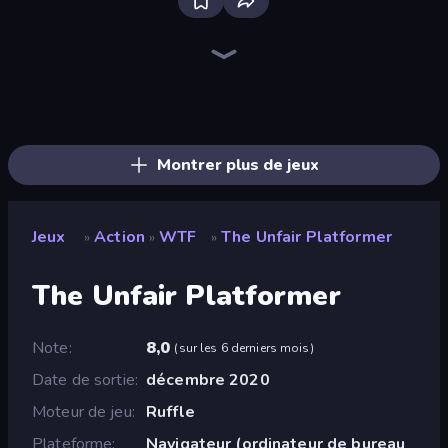
Brainrot Arena Online
Stickman Rebirth
Throw a Lucky Block
No Pain No Gain - Ragdoll Sandbox
OvO Game
Playground
Mr. Dude: Online Multiverse Challenge
Merge & Fight
Stick Epic Fighter
Stickman Project
Stickman King
Trap Craft
Magic Finger 3D
Smile Slime
Stickman Epic
Ragdoll Throw Challenge
War the Knights
Annoying Uncle Punch Game
Montrer plus de jeux
Jeux
Action
WTF
The Unfair Platformer
»
»
»
The Unfair Platformer
Note
8,0
(
sur les 6 derniers mois
)
Date de sortie
décembre 2020
Moteur de jeu
Ruffle
Plateforme
Navigateur (ordinateur de bureau