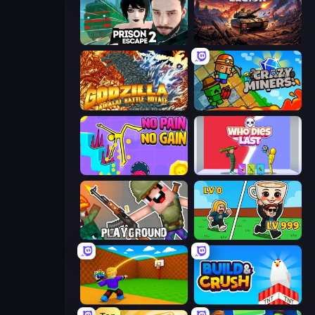
Prison Escape 2
Iron Legion
Godzilla Daikaiju Battle Royale
Crazy Miners
No Pain No Gain - Ragdoll Sandbox
Who Dies Last?
Playground
Brainrot Arena Online
Throw a Lucky Block
Build and Crush