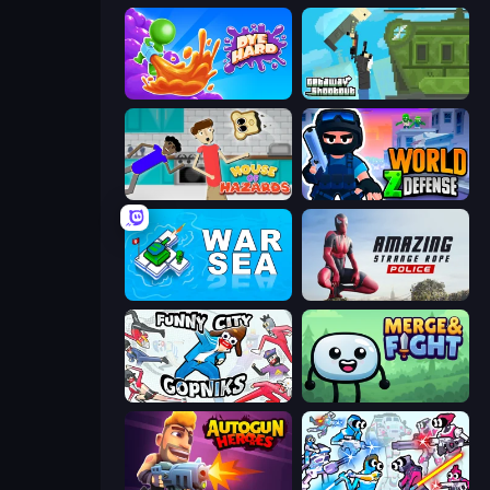
Dye Hard
Getaway Shootout
House of Hazards
World Z Defense - Zombie Defense
War Sea
Amazing Strange Rope Police
Funny City: Gopniks
Merge & Fight