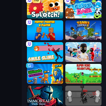
Top
Splotch!
Goober Dash
Puppet Fighter 2 Player
Tanks Arena io: Craft & Combat
Smile Slime
Mr. Dude: Online Multiverse Challenge
Ultimate Evolution
Super Robo - Adventure
Immortal: Dark Slayer
Madness Project Nexus