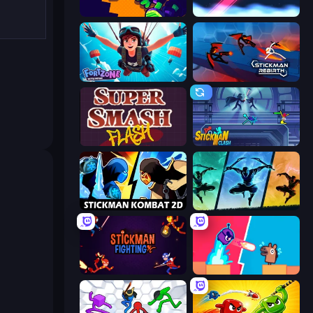
Advent NEON
Cross Strike
Fortzone Battle Royale
Stickman Rebirth
Super Smash Flash
Stickman Clash
Stickman Kombat 2D
Shadow Ninja Revenge
Stickman Fighting: Super War
Boom Slingers ReBoom