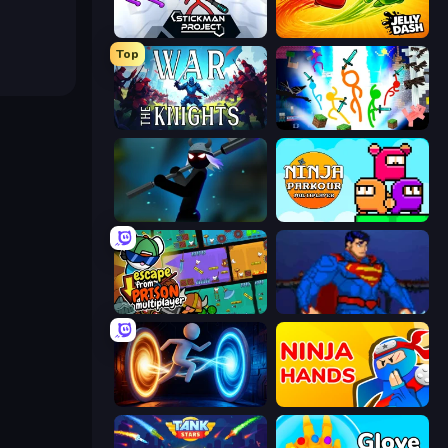
Stickman Project
Jelly Dash
Top
War the Knights
Stickman Epic
Stickman Weapon Master
Ninja Parkour Multiplayer
Escape From Prison Multiplayer
Injustice Gods Among Us
Portal Escape
Ninja Hands