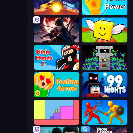
Tank Stars
Glove Power
Samurai's Shadow
Lucky Brainrot Blocks Online
Ninja Hands 2
Stick Epic Fighter
Feeling Arrow
99 Nights (Bloxd.io)
Level EATEN!
Epic Sword Battle! Fight in Arena