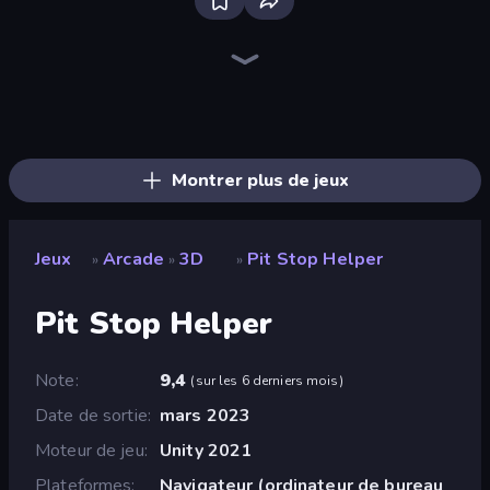
Bloxd.io
Ragdoll Archers
EvoWars.io
Piece of Cake: Merge and Bake
Veck.io
Racing Limits
Traffic Rider
Mahjongg Solitaire
Screw Out: Bolts and Nuts
Words of Wonders
Piles of Mahjong
Designville: Merge & Design
Miniblox
Space Waves
Stickman Clash
SkillWarz
Fortzone Battle Royale
Arrow Escape
Montrer plus de jeux
Jeux
Arcade
3D
Pit Stop Helper
»
»
»
Pit Stop Helper
Note
9,4
(
sur les 6 derniers mois
)
Date de sortie
mars 2023
Moteur de jeu
Unity 2021
Plateformes
Navigateur (ordinateur de bureau