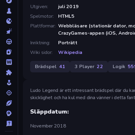
Utgiven
juli 2019
Spelmotor
HTML5
Plattformar
Webbläsare (stationär dator, mob
CrazyGames-appen (iOS, Androi
Inriktning
Porträtt
Wiki sidor
Wikipedia
Brädspel
41
3 Player
22
Logik
55
Ludo Legend är ett intressant brädspel där du kan
skicklighet och ha kul med dina vänner i detta fan
Släppdatum:
November 2018