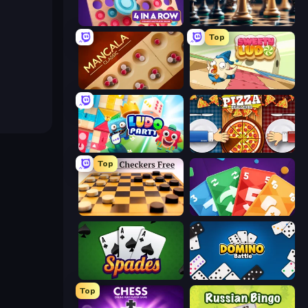
Connect 4 Online Multiplayer
Chess Free
Top
Mancala Classic
Sweety Ludo
Ludo Party
Pizza Challenge
Top
English Checkers Free
Foono Online Multiplayer
Spades
Domino Battle
Top