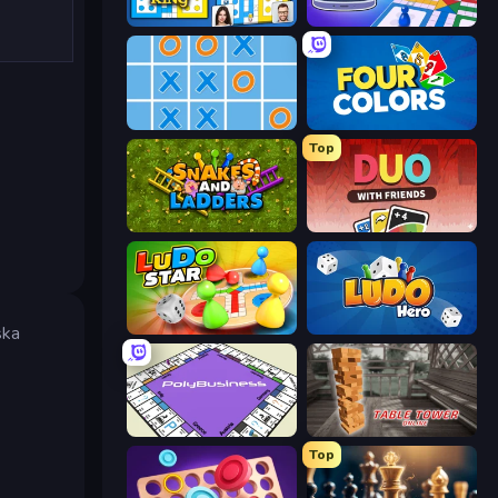
Ludo King
Ludo Club
Tic Tac Toe Online
Four Colors
Top
Snakes and Ladders
DUO With Friends
Ludo Star League
Ludo Hero
ska
PolyBusiness (Unofficial Monopoly)
Table Tower Online
Top