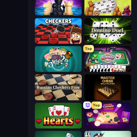
Chess Online Multiplayer
Russian Bingo
Checkers & Draughts Multiplayer
Domino Duel
Top
Guess Who Online
Gin Rummy Mania
Russian Checkers Free
Master Chess
Top
Hearts: Classic
Disk Strike: Carrom Challenge