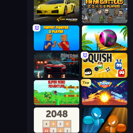
Mr. Racer - Car Racing
MiniBattles
Puppet Fighter 2 Player
Rolling Balls Sea Race
Driving School Simulator
Squish
Top
Super Robo - Adventure
Tank Stars
2048
Drunken Boxing