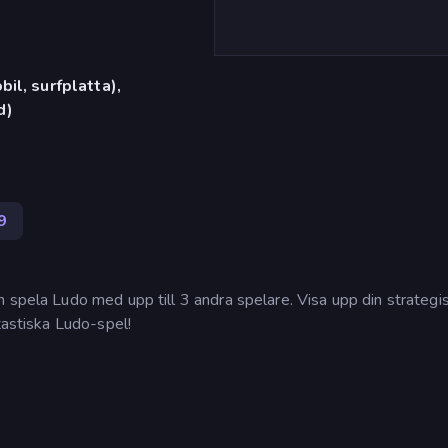
il, surfplatta),
d)
9
 spela Ludo med upp till 3 andra spelare. Visa upp din strategi
tastiska Ludo-spel!