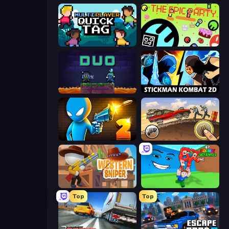
Multiplayer Quick Tag
The Epic Party
Duo
Stickman Kombat 2D
Drunken Duel 2
Earn to Die: Zombie Ride
Western Sniper
Escape Tsunami for Brainrots!
Top
Top