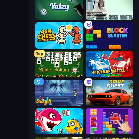
Yatzy
Chess Master
4x4 Chess: Last Man Stand
Block Blaster
Top
Spider Solitaire
Stickman battle 1-4 Players
Stickman Clash
Drive Quest
Fish Eat Getting Big
BlockBuster Puzzle