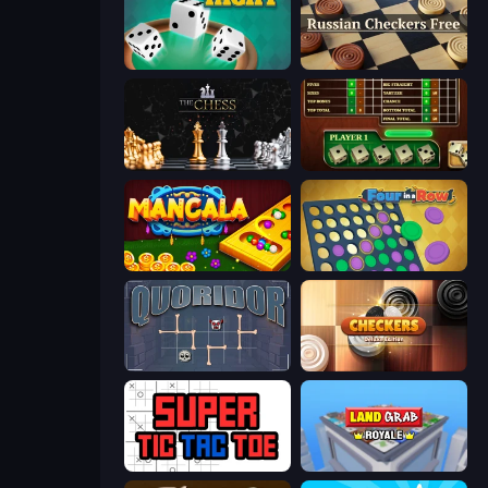
Yacht
Russian Checkers Free
The Chess
Yahtzee Online
Mancala Online
Four in a Row
Quoridor Online
Checkers Deluxe Edition
Super Tic Tac Toe
Landgrab Royale