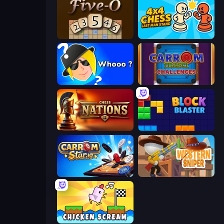
Five-O
4x4 Chess: Last Man Stand
Whooo?
Carrom Masti Challenges
Chess Nations
Block Blaster
Carrom Stars.io
Western Sniper
Chicken Scream