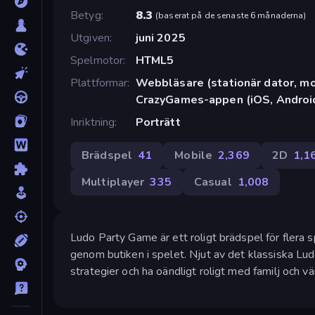
Betyg
8.3
(
baserat på de senaste 6 månaderna
)
Utgiven
juni 2025
Spelmotor
HTML5
Plattformar
Webbläsare (stationär dator, mob
CrazyGames-appen (iOS, Androi
Inriktning
Porträtt
Brädspel
41
Mobile
2,369
2D
1,1
Multiplayer
335
Casual
1,008
Ludo Party Game är ett roligt brädspel för flera
genom butiken i spelet. Njut av det klassiska Lud
strategier och ha oändligt roligt med familj och vä