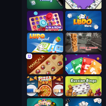
Yatzy
PolyBusiness (Unofficial Monopoly)
Connect 4 Online Multiplayer
Ludo Hero
Ludo Legend
Table Tower Online
Mancala Classic
Foono Online Multiplayer
Pizza Challenge
Russian Bingo