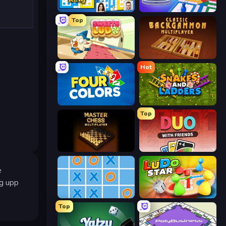
Ludo King
Ludo Club
Top
Sweety Ludo
Backgammon Online
Hot
Four Colors
Snakes and Ladders
Top
Master Chess
DUO With Friends
e
gg upp
Tic Tac Toe Online
Ludo Star League
Top