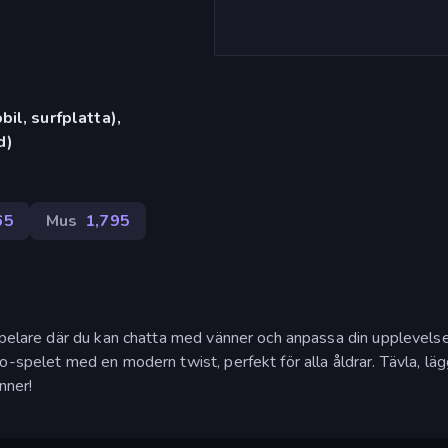
il, surfplatta),
d)
65
Mus
1,795
 spelare där du kan chatta med vänner och anpassa din upplevels
o-spelet med en modern twist, perfekt för alla åldrar. Tävla, lä
nner!