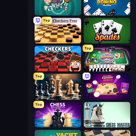
Guess Who Online
Domino Battle
Top
English Checkers Free
Spades
Top
Checkers & Draughts Multiplayer
Gin Rummy Mania
Top
Chess Free
Disk Strike: Carrom Challenge
Top
Chess Online Multiplayer
Chess Master