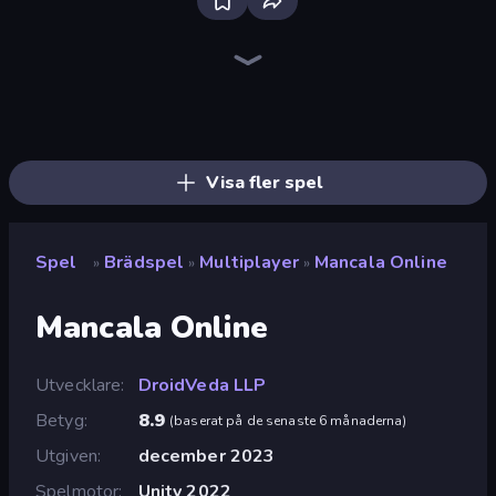
Ludo King
Chess Free
Ludo Club
Disk Strike: Carrom Challenge
Chess Online Multiplayer
Master Chess
Sweety Ludo
English Checkers Free
Tic Tac Toe Online
Ludo Legend
Ludo Hero
Ludo Star League
Table Tower Online
Snakes and Ladders
Chess Master
Russian Checkers Free
4x4 Chess: Last Man Stand
Mancala Classic
Visa fler spel
Spel
Brädspel
Multiplayer
Mancala Online
»
»
»
Mancala Online
Utvecklare
DroidVeda LLP
Betyg
8.9
(
baserat på de senaste 6 månaderna
)
Utgiven
december 2023
Spelmotor
Unity 2022