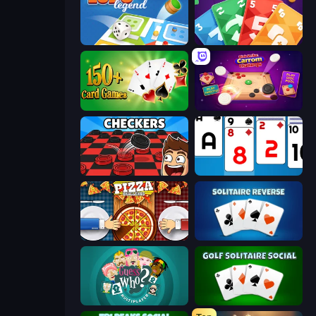
Ludo Legend
Foono Online Multiplayer
Classic Card Games Collection
Disk Strike: Carrom Challenge
Checkers & Draughts Multiplayer
Social Solitaire
Pizza Challenge
Solitaire Reverse
Guess Who Online
Golf Solitaire