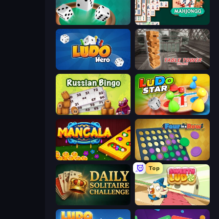
Yacht
Mahjongg Solitaire
Ludo Hero
Table Tower Online
Russian Bingo
Ludo Star League
Mancala Online
Four in a Row
Top
Daily Solitaire Challenge
Sweety Ludo