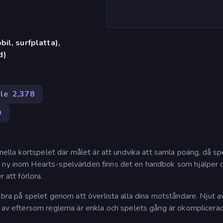
il, surfplatta),
d)
le
2,378
9
ionella kortspelet där målet är att undvika att samla poäng, då sp
 ny inom Hearts-spelvärlden finns det en handbok som hjälper 
 att förlora.
i bra på spelet genom att överlista alla dina motståndare. Njut a
a av eftersom reglerna är enkla och spelets gång är okomplicera