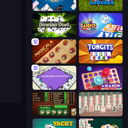
Domino Battle
Snakes and Ladders
Domino Duel
Ludo Club
Mancala Classic
Tongits
PolyBusiness (Unofficial Monopoly)
Connect 4 Online Multiplayer
Yahtzee Online
Spider Solitaire 2 Suits