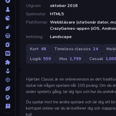
Utgiven
oktober 2018
Spelmotor
HTML5
Plattformar
Webbläsare (stationär dator, mob
CrazyGames-appen (iOS, Androi
Inriktning
Landscape
Kort
48
Timeless classics
24
Mobi
Logik
559
Mus
1,799
Casual
1,00
Hjärtan: Classic är en onlineversion av det tradit
slutar när någon spelare når 100 poäng. Om du är
under spelets gång, lär dig tips och hur du undviker
Du spelar mot tre andra spelare och lär dig att bl
kortspel online var du än befinner dig och slappn
kul!