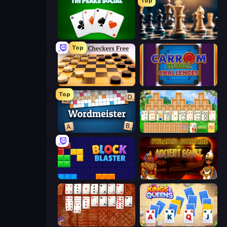
Top
Tri Peaks Social
Chess Free
Top
English Checkers Free
Carrom Masti Challenges
Top
Wordmeister
Magic Towers Solitaire
Block Blaster
Pyramid Solitaire Ancient Egypt
Algerian Solitaire
Kings and Queens Solitaire TriPeaks