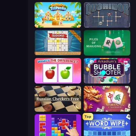
Solitaire TriPeaks
Quoridor Online
Sudoku Online
Piles of Mahjong
What's The Difference?
Arkadium's Bubble Shooter
Russian Checkers Free
Mahjong Unlimited
Top