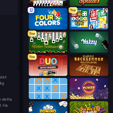
Gin Rummy Mania
Spades
Top
Four Colors
Ludo King
Top
Spider Solitaire
Yatzy
Top
DUO With Friends
Backgammon Online
elet
dig
Tic Tac Toe Online
Las Vegas Poker
v detta
d. Ha