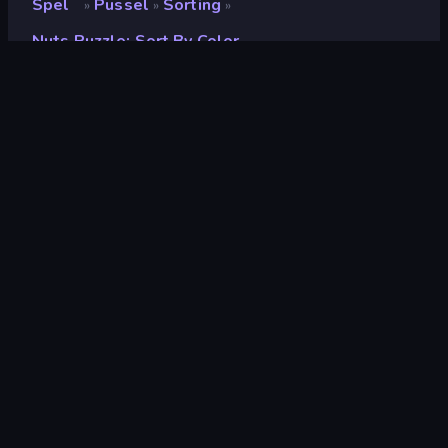
Spel
Pussel
Sorting
»
»
»
Nuts Puzzle: Sort By Color
Nuts Puzzle: Sort By
Color
Utvecklare
Aleksei Skachko
Betyg
(
baserat på de senaste 6
8.3
månaderna
)
Utgiven
januari 2024
Senast uppdaterad
januari 2026
Spelmotor
Unity 2020
Plattformar
Webbläsare (stationär dator,
mobil, surfplatta),
CrazyGames-appen (iOS,
Android), App Store (Android)