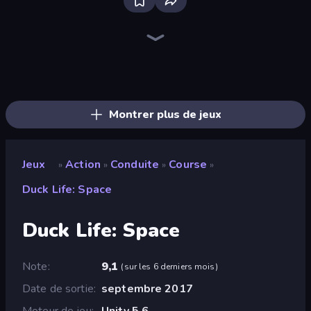
Brainrot Arena Online
Stickman Clash
Fortzone Battle Royale
Throw a Lucky Block
Merge & Fight
No Pain No Gain - Ragdoll Sandbox
Chaos Arena
Lost Dungeon
Playground
War Sea
Obby: Dig Brainrots
Ultimate Evolution
Mr. Dude: Online Multiverse Challenge
Bubble Gum Simulator
Stickman Rebirth
War the Knights
Stellar Swarm
Stickman Kombat 2D
Montrer plus de jeux
Jeux
Action
Conduite
Course
»
»
»
»
Duck Life: Space
Duck Life: Space
Note
9,1
(
sur les 6 derniers mois
)
Date de sortie
septembre 2017
Moteur de jeu
Unity 5.6