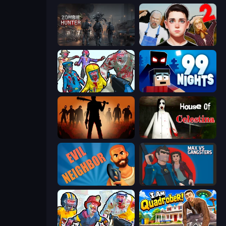
Zombie Hunter
Schoolboy Escape 2
Zombies Shooter
99 Nights (Bloxd.io)
Deads on the Road
House of Celestina
Evil Neighbor
Max vs Gangsters