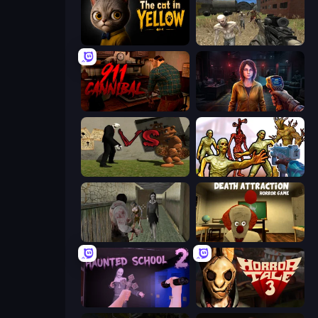
The Cat in Yellow
Infection Z
911: Cannibal
Survival Zone Zombie Outbreak
Slenderman VS Freddy The Fazbear
Monster Shooter Apocalypse
Jeff the Killer vs Slendrina
Death Attraction: Horror Game
Haunted School 2
Horror Tale 3: The Witch