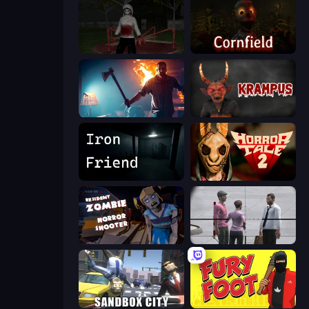
Jeff the Killer: Horrendous Smile
Cornfield
You Are Being Watched
Krampus
Iron Friend
Horror Tale 2: Samantha
Resident Zombies: Horror Shooter
Sniper Assassin - Government Agent
Sandbox City
Fury Foot