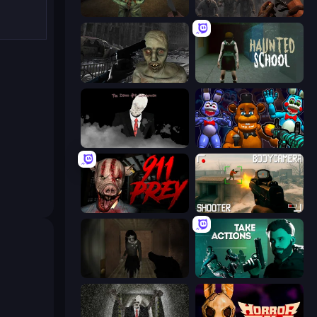
Shoot Your Nightmare: The Beginning
Path of Survivor
C-Virus Game: Outbreak
Haunted School
The Dawn of Slenderman
FNaF Shooter
911: Prey
BodyCamera Shooter
Slendrina Must Die: The Forest
Take Actions