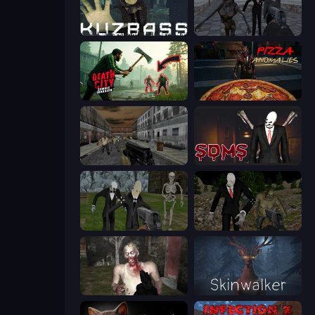
Kuzbass Horror
Slendrina Must Die: The School
Death City Zombie Invasion
Pizza Anomalies
Silent Insanity Psychological Trauma
Slenderman Must Die: Sanatorium 2021
Slenderman Must Die: Graveyard
Shoot Your Nightmare: Halloween Special
Zombie Mayhem Online
Skinwalker