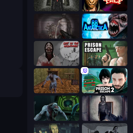
Slenderman Must Die: Underground Bunker
Horror Tale
Portal Of Doom: Undead Rising
Antarctica 88
Jeff The Killer: Lost in the Nightmare
Prison Escape
Creepy Granny Scream: Scary Freddy
Prison Escape 2
Shoot Your Nightmare: Space Isolation
Slendrina Must Die: The Cellar