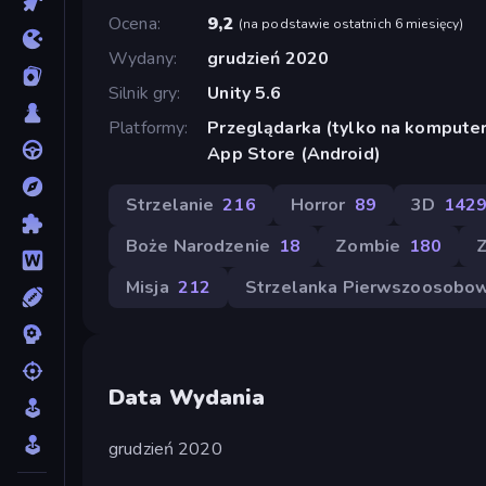
Ocena
9,2
(
na podstawie ostatnich 6 miesięcy
)
Wydany
grudzień 2020
Silnik gry
Unity 5.6
Platformy
Przeglądarka (tylko na komputer
App Store (Android)
Strzelanie
216
Horror
89
3D
142
Boże Narodzenie
18
Zombie
180
Z
Misja
212
Strzelanka Pierwszoosobo
Data Wydania
grudzień 2020