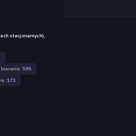
ach stacjonarnych),
9
bieranie
595
wa
173