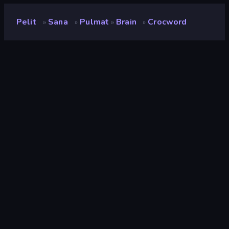
Pelit
Sana
Pulmat
Brain
Crocword
»
»
»
»
Crocword
Kehittäjä
Vanuplay Innovations Inc
Luokitus
8,4
(
viimeisten 6 kuukauden perusteella
)
Julkaistu
heinäkuu 2020
Viimeksi päivitetty
heinäkuu 2026
Pelimoottori
Externally hosted (iframe)
Alustat
Selain (tietokone, mobiili,
tabletti), App Store (iOS,
Android)
Suunta
Vaaka / Pysty