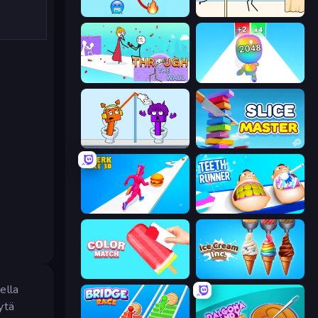
Emoji Puzzle!
Gomu Goman
Through the Wall
Man Runner 2048
Square Punki Long Hand
Slice Master
Twerk Race 3D
Teeth Runner
Color Match
Ice Cream Inc.
ella
ytä