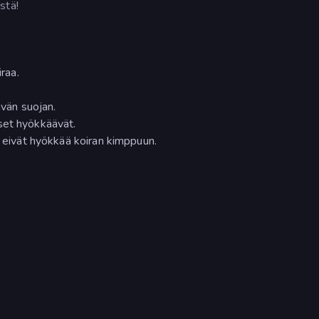
stä!
iraa.
ävän suojan.
set hyökkäävät.
t eivät hyökkää koiran kimppuun.