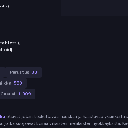
eella
)
tabletti),
droid)
9
Piirustus
33
iikka
559
Casual
1 009
tka
etsivät jotain koukuttavaa, hauskaa ja haastavaa yksinkertais
niä, jotka suojaavat koiraa vihaisten mehiläisten hyökkäyksiltä. Kä