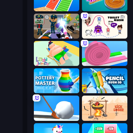
Bridge Race
Dalgona Candy Honeycomb Cookie
Find The Alien
Toilet Rush - Draw Puzzle
Lazy Jumper
Layers Roll
Pottery Master
Pencil Rush
Shovel 3D
Kick Loser