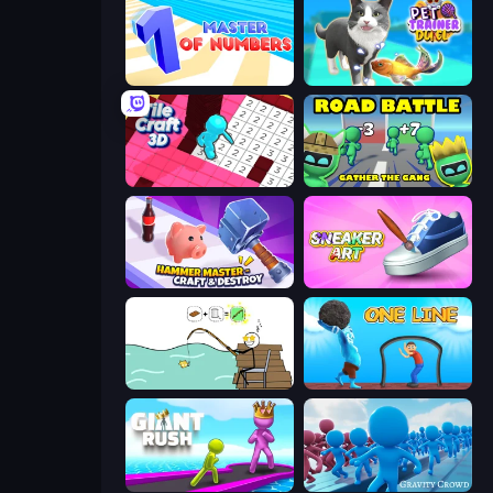
Master of Numbers
Pet Trainer Duel
Tile Craft 3D
Road Battle: Gather the Gang
Hammer Master－Craft & Destroy!
Sneaker Art
Alchemy Puzzle
One Line
Giant Rush!
Gravity Crowd