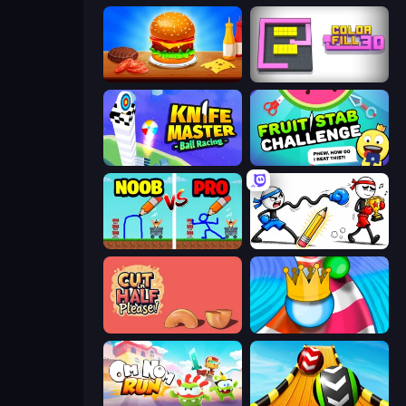
Burger Cafe
Color Fill 3D
Knife Master: Ball Racing
Fruit Stab Challenge
DOP Noob: Draw to Save
Doodle Smash
Cut in Half, Please!
Aquapark Balls Party