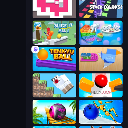
Just Slide (Remastered)
Stack Colors
Slice It All!
Pop It 3D
Tenkyu Ball
Color Roll 3D
Crazy Sheep
Helix Jump
Rolling Balls Sea Race
Playground Man! Ragdoll Show!