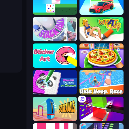
Stacky Bird
Upgrade the Supercar 3D
Stack Fall
What a Leg
Sticker Art
Pizza Maker
Diamond Drawing by Numbers
Hula Hoop Race
Screamals
Jelly Restaurant