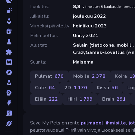
Luokitus
8,8
(
viimeisten 6 kuukauden perust
Julkaistu
joulukuu 2022
Viimeksi päivitetty
heinäkuu 2023
Pelimoottori
Unity 2021
Alustat
Selain (tietokone, mobiili, 
CrazyGames-sovellus (An
Suunta
Maisema
Pulmat
670
Mobile
2 378
Koira
1
Cute
64
2D
1 170
Kissa
56
Log
Eläin
222
Hiiri
1 799
Brain
291
Save My Pets on rento
pulmapeli ihmisille, jo
pelattavuudella! Piirrä vain viivoja luodaksesi sei