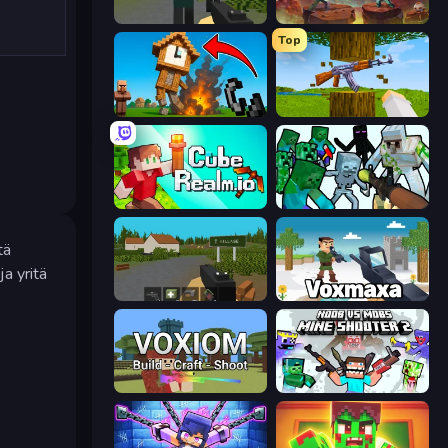
ShooterZ
Miniblox
Top
Noob Fuse
Mine Shooter 3D
CubeRealm.io
Mine Shooter: Save Your World
tä
ja yritä
ZombieCraft.io
Voxmaxa
Voxiom.io
Mine Shooter 2: Noob vs Mobs