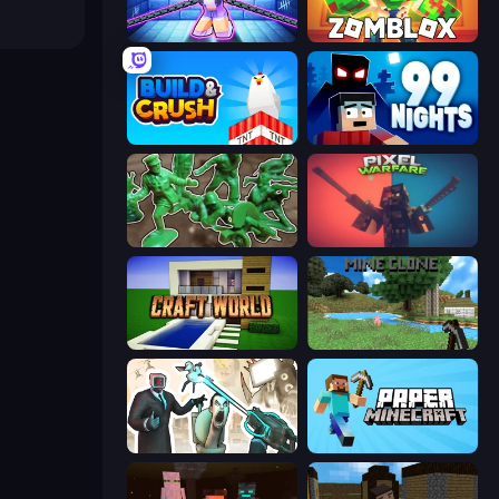
Mini Mine
Zomblox
Build and Crush
99 Nights (Bloxd.io)
Soldiers - Capture and Control!
Pixel Warfare
Craft World
Mine Clone
Skibidi Toilets: Infection
Paper Minecraft