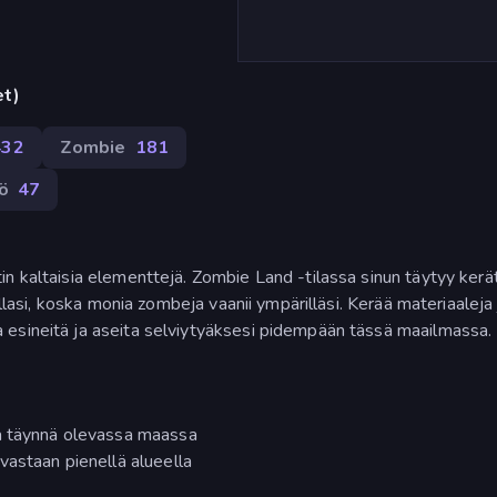
et)
432
Zombie
181
ö
47
n kaltaisia elementtejä. Zombie Land -tilassa sinun täytyy kerä
illasi, koska monia zombeja vaanii ympärilläsi. Kerää materiaaleja 
 esineitä ja aseita selviytyäksesi pidempään tässä maailmassa.
ja täynnä olevassa maassa
vastaan pienellä alueella