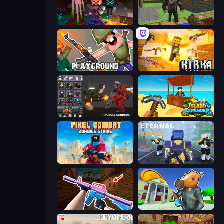
ZombieCraft
Block Pixel Gun Apocalypse 3
Playground
Kirka.io
Last Play: Ragdoll Sandbox
Island Expander
Pixel Combat: Zombies Strike
Eternal Road
KS Z
Bank Robbery 3