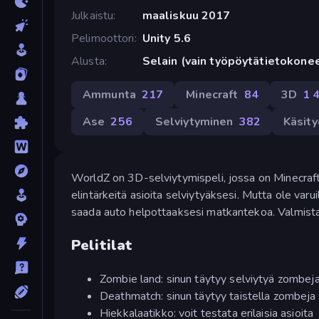
Julkaistu
maaliskuu 2017
Pelimoottori
Unity 5.6
Alusta
Selain (vain työpöytätietokone
Ammunta
217
Minecraft
84
3D
1 
Ase
256
Selviytyminen
382
Käsity
WorldZ on 3D-selviytymispeli, jossa on Minecrafti
elintärkeitä asioita selviytyäksesi. Mutta ole varu
saada auto helpottaaksesi matkantekoa. Valmista
Pelitilat
Zombie land: sinun täytyy selviytyä zombe
Deathmatch: sinun täytyy taistella zombeja 
Hiekkalaatikko: voit testata erilaisia asioita