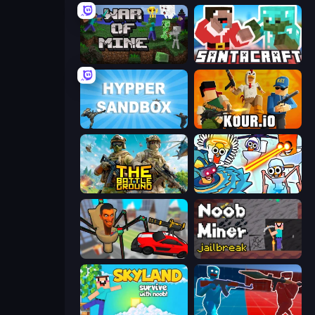
War of Mine
SantaCraft
Hypper Sandbox
Kour.io
The Battleground
Toilets Worms Shooter
Cars vs Skibidi Toilet
Noob Miner: Escape From Prison