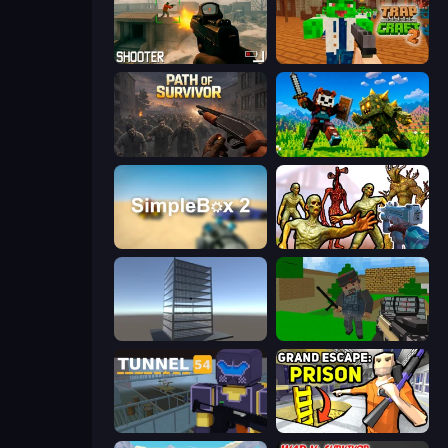
BodyCamera Shooter
Trap Craft 2
Path of Survivor
CraftSlayer: Apocalypse
SimpleBox 2
Monster Shooter Apocalypse
Craft 3D
Crazy Pixel Apocalypse
Tunnel 54
Grand Escape: Prison