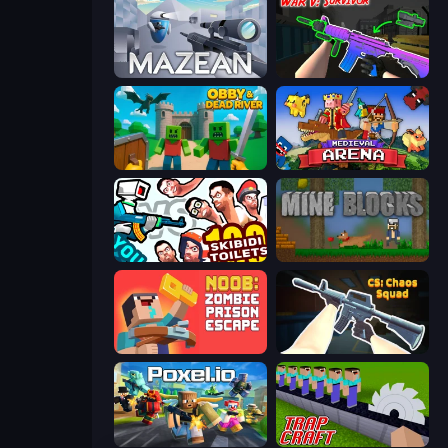
Mazean
War V: Survivor
Obby & Dead River
Medieval Arena
You vs 100 Skibidi Toilets
Mine Blocks
Noob: Zombie Prison Escape
CS: Chaos Squad
Poxel.io
Trap Craft