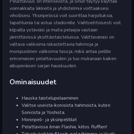
Pelattavuus on intensiivistä, ja sinun täytyy käyttää
voimakkaita liikkeitä ja yhdistelmiä voittaaksesi
vihollisesi. Yksinpelissä voit suorittaa harjoituksia,
tapahtumia tai astua stadionille. Vaihtoehtoisesti voit
kilpailla ystäviäsi ja muita pelaajia vastaan
jännittävissä yksittäistaisteluissa. Valittavanasi on
valtava valikoima rakastettavia hahmoja ja
monipuolinen valikoima tasoja, mikä antaa pelille
erinomaisen pelattavuuden ja tuo mukanaan kaiken
alkuperäisen sarjan hauskuuden.
Ominaisuudet
Hauska taistelupelaaminen
Valitse useista ikonisista hahmoista, kuten
Sonicista ja Yoshista.
Moninpeli- ja yksinpelitilat
Pelattavissa ilman Flashia, kiitos Rufflen!
Tutustu kaikkiin
Flash-peleihimme
ja löydä