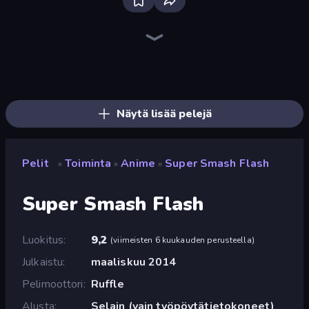
Throw a Lucky Block
Stickman Kombat 2D
Robot Police Iron Panther
Fortzone Battle Royale
Brainrot Arena Online
Stickman Weapon Master
Ninja Hands 2
Mecha Allstars Battle Royale
Mr. Dude: Online Multiverse Challenge
Stickman Rebirth
Stickman Clash
Tank Stars
Obby World: Squid Escape
Obby: Ragdoll Boxing
War the Knights
Bubble Gum Simulator
Escape Evil Granny!
99 Nights (Bloxd.io)
Näytä lisää pelejä
Pelit
Toiminta
Anime
Super Smash Flash
»
»
»
Super Smash Flash
Luokitus
9,2
(
viimeisten 6 kuukauden perusteella
)
Julkaistu
maaliskuu 2014
Pelimoottori
Ruffle
Alusta
Selain (vain työpöytätietokoneet)