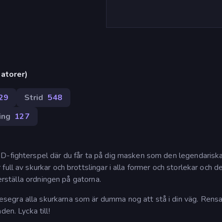
atorer)
29
Strid
548
ing
127
3D-fighterspel där du får ta på dig masken som den legendarisk
ull av skurkar och brottslingar i alla former och storlekar och de
terställa ordningen på gatorna.
egra alla skurkarna som är dumma nog att stå i din väg. Rensa
en. Lycka till!