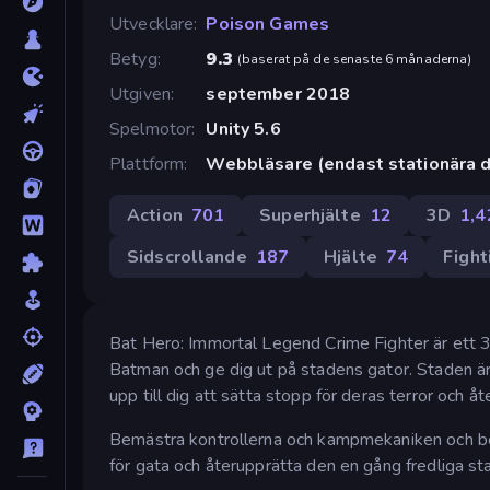
Utvecklare
Poison Games
Betyg
9.3
(
baserat på de senaste 6 månaderna
)
Utgiven
september 2018
Spelmotor
Unity 5.6
Plattform
Webbläsare (endast stationära d
Action
701
Superhjälte
12
3D
1,4
Sidscrollande
187
Hjälte
74
Fight
Bat Hero: Immortal Legend Crime Fighter är ett 
Batman och ge dig ut på stadens gator. Staden är f
upp till dig att sätta stopp för deras terror och å
Bemästra kontrollerna och kampmekaniken och bes
för gata och återupprätta den en gång fredliga stad