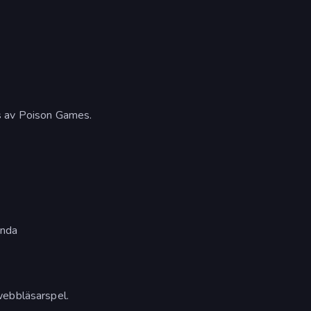
s av Poison Games.
ända
webbläsarspel.