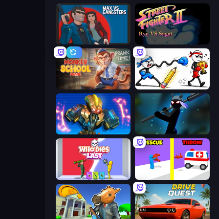
Max vs Gangsters
Street Fighter 2
Monkey School Prank
Doodle Smash
Ultimate Robo Duel 3D
Stickman Weapon Master
Who Dies Last?
Rescue Throw