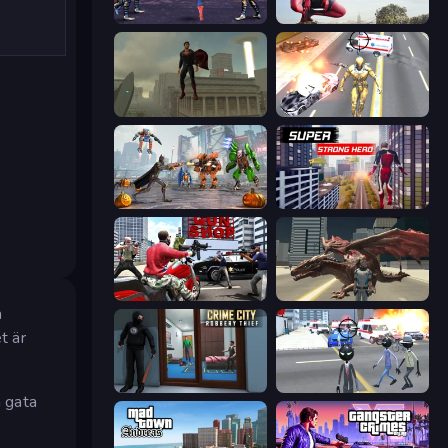
Spider Hero Street Fight
Amazing Strange Rope Police
The Superman - Theme is Aliens
Super Crime Steel War Hero
Flying Bat Robot Car Transform Game
Super Strong Hero
Grand Action Simulator: New York
Dragon Vice City
a
t är
Crime City Robbery Thief Games
Amazing Crime Strange Stickman
 gata