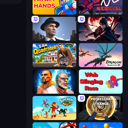
Ninja Hands
SpiderDoll
Downtown 1930s Mafia
Samurai's Shadow
I Am Quadrober!
Dragon Simulator 3D
Fighter Legends Duo
Web Slinging Race
Superhero Race!
Professor Strange