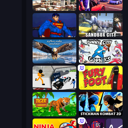
Mad Town Andreas: Mafia Storie
Gangster Crimes Online 6: Mafia City
Injustice Gods Among Us
Sandbox City
Python Snake Simulator
Funny City: Gopniks
Stickman Prison: Counter Assault
Fury Foot
Tiger Simulator 3D
Stickman Kombat 2D