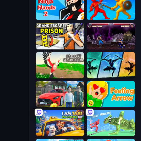
Ninja Hands 2
Epic Sword Battle! Fight in Arena
Grand Escape: Prison
Mortal Kombat Karnage
Parrot Simulator
Shadow Ninja Revenge
Speedboy: History with Grandfather
Feeling Arrow
I Am Taxi Prankster Sim
Silly Walkers