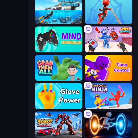
Underwater Survival: Deep Dive
Web Master
Mind Controller
TNT Bomber
Grab Them All
Time Control!
Glove Power
Ragdoll Ninja: Imposter Hero
Flying Robot Transform Car Games
Portal Escape