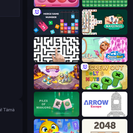
Piece of Cake: Merge and Bake
2048 Merge Blocks
Drop & Merge the Numbers
Mahjongg Solitaire
Arrow Escape: Puzzle
Designville: Merge & Design
Mergest Kingdom
Screw Out: Bolts and Nuts
ä! Tämä
Piles of Mahjong
Arrow Escape