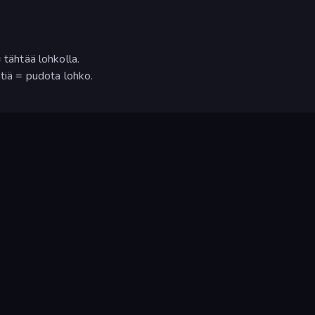
 tähtää lohkolla.
ntiä = pudota lohko.