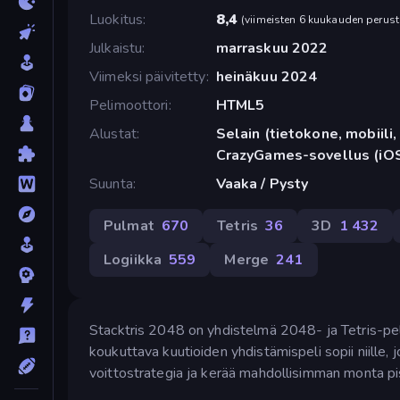
Luokitus
8,4
(
viimeisten 6 kuukauden perust
Julkaistu
marraskuu 2022
Viimeksi päivitetty
heinäkuu 2024
Pelimoottori
HTML5
Alustat
Selain (tietokone, mobiili, 
CrazyGames-sovellus (iOS
Suunta
Vaaka / Pysty
Pulmat
670
Tetris
36
3D
1 432
Logiikka
559
Merge
241
Stacktris 2048 on yhdistelmä 2048- ja Tetris-pel
koukuttava kuutioiden yhdistämispeli sopii niille
voittostrategia ja kerää mahdollisimman monta pi