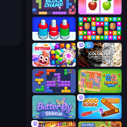
Block Champ
What's The Difference?
Nuts Puzzle: Sort By Color
Tap Away Story
Skydom
Color Tap: Coloring by Numbers
Blocks and that’s it
Snake Out: Maze Escape
Butterfly Shimai
Wood Screw: Bolts Puzzle