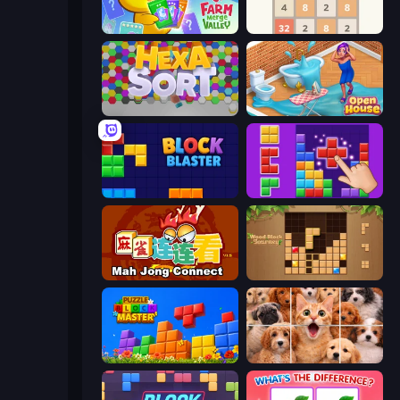
Farm Merge Valley
2048
Hexa Sort
Open House
Block Blaster
BlockBuster Puzzle
Mahjong Connect (Legacy)
Wood Block Journey
Puzzle Block Master
Jigpic Solitaire