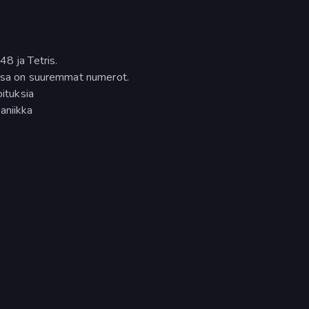
8 ja Tetris.
issa on suuremmat numerot.
oituksia
aniikka