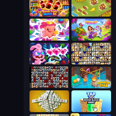
Goods Triple Match 3D
Castle Craft
Match Arena
Fairyland Merge & Magic
Skydom: Reforged
Tiles of the Simpsons
War Mahjong
Mansion Tale: Merge Secrets
Mahjong Tower
Tap 3D Wood Block Away