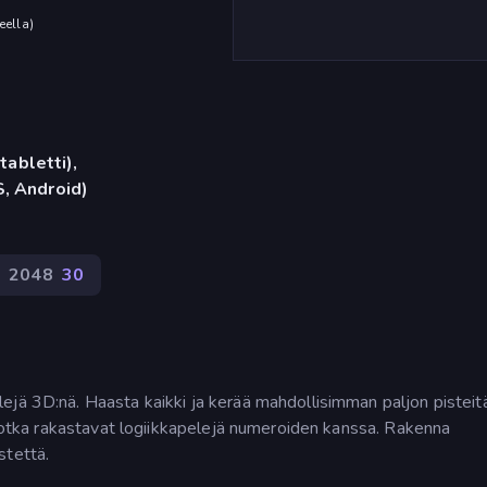
eella
)
tabletti),
, Android)
2048
30
ejä 3D:nä. Haasta kaikki ja kerää mahdollisimman paljon pisteit
, jotka rakastavat logiikkapelejä numeroiden kanssa. Rakenna
stettä.