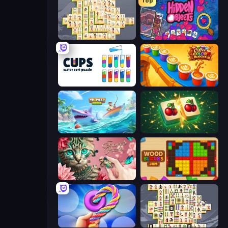
Top
Mahjong Online
Hidden Objects
Cups - Water Sort Puzzle
Coffee Color Blocks
Tropical Merge
Mahjong Puzzle: Tile Match
Favorite Puzzles
Wood Blocks Jam
Twisted Tangle
Mahjong Titans