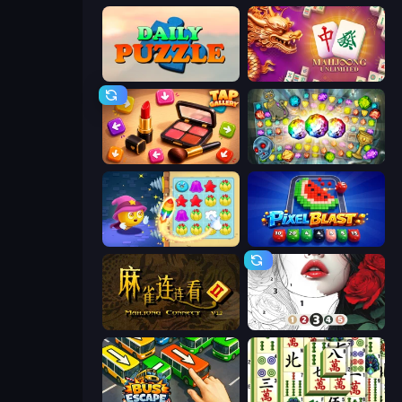
Daily Puzzle
Mahjong Unlimited
Tap Gallery
Forgotten Treasure 2
Candy Riddles
Pixel Blast
Mahjong Connect 2 (Legacy)
Numicolor