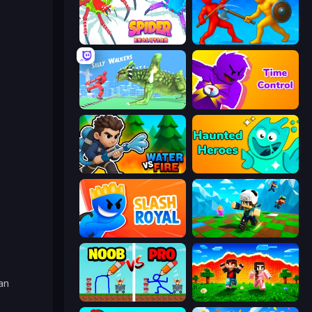
Spider Evolution: Runner Game
Epic Sword Battle! Fight in Arena
Silly Walkers
Time Control!
Water vs Fire
Haunted Heroes
Slash Royal
Robby: Many Games
an
DOP Noob: Draw to Save
The Lava Tsunami