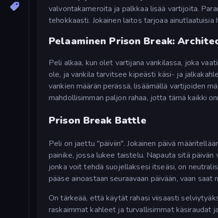
valvontakameroita ja palkkaa lisää vartijoita. Par
tehokkaasti. Jokainen laitos tarjoaa ainutlaatuisia
Pelaaminen Prison Break: Archite
Peli alkaa, kun olet vartijana vankilassa, joka vaat
ole, ja vankila tarvitsee kipeästi käsi- ja jalkaka
vankien määrän perässä, lisäämällä vartijoiden m
mahdollisimman paljon rahaa, jotta tämä kaikki onn
Prison Break Battle
Peli on jaettu "päiviin". Jokainen päivä määritellää
painike, jossa lukee taistelu. Napauta sitä päivän 
jonka voit tehdä suojellaksesi itseäsi, on neutralis
pääse ainoastaan seuraavaan päivään, vaan saat my
On tärkeää, että käytät rahasi viisaasti selviytyäk
raskaimmat kahleet ja turvallisimmat käsiraudat ja 