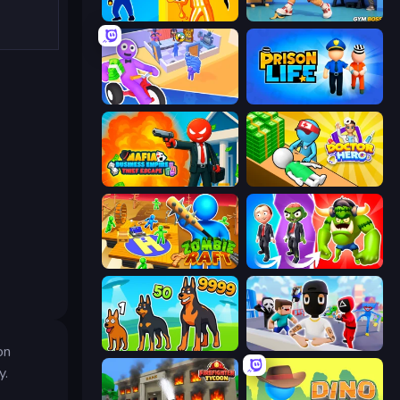
Jailbreak: Hide or Attack!
Gym Boss
Horror Room: Scary Hotel Tycoon
Prison Life
Mafia Business Empire: Thief Escape
Doctor Hero
Zombie Raft
Infection Town of Zombies
Dogs vs Aliens
Mr. Dude: Online Multiverse Challenge
on
y.