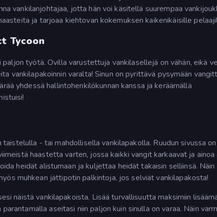
anna vankilanjohtajaa, jotta hän voi käsitellä suurempaa vankijou
 haasteita ja tarjoaa kiehtovan kokemuksen kaikenikäisille pelaajil
ct Tycoon
ii paljon työtä. Ovilla varustettuja vankilasellejä on vähän, eikä v
hleita vankilapakoinnin varalta! Sinun on pyrittävä pysymään vangit
äärää yhdessä hallintohenkilökunnan kanssa ja keräämällä
istuisi!
n taistelulla - tai mahdollisella vankilapakolla. Ruudun sivussa on
viimeistä haastetta varten, jossa kaikki vangit karkaavat ja ainoa 
oida heidät alistumaan ja kuljettaa heidät takaisin selliinsä. Näin
ös muhkean jättipotin palkintoja, jos selviät vankilapakosta!
sesi näistä vankilapakoista. Lisää turvallisuutta maksimiin lisäämä
parantamalla aseitasi niin paljon kuin sinulla on varaa. Näin varm