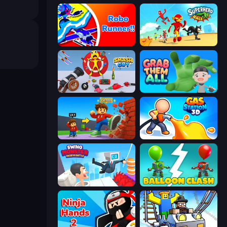
Robo Runner
Superhero Race!
Smash Guy: Ragdoll Punch Hero
Grab Them All
Obby: +1 Click Wall Breaker
Gas Station 3D
Swing Monster: Decisive Battle
Balloon Clash