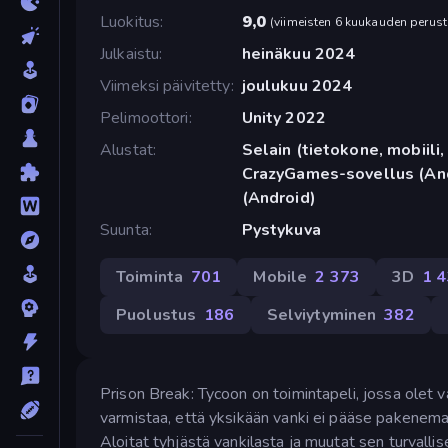
Luokitus
9,0
(
viimeisten 6 kuukauden perust
Julkaistu
heinäkuu 2024
Viimeksi päivitetty
joulukuu 2024
Pelimoottori
Unity 2022
Alustat
Selain (tietokone, mobiili, 
CrazyGames-sovellus (And
(Android)
Suunta
Pystykuva
Toiminta
701
Mobile
2 373
3D
1 
Puolustus
186
Selviytyminen
382
Prison Break: Tycoon on toimintapeli, jossa olet v
varmistaa, että yksikään vanki ei pääse pakenemaa
Aloitat tyhjästä vankilasta ja muutat sen turvallis