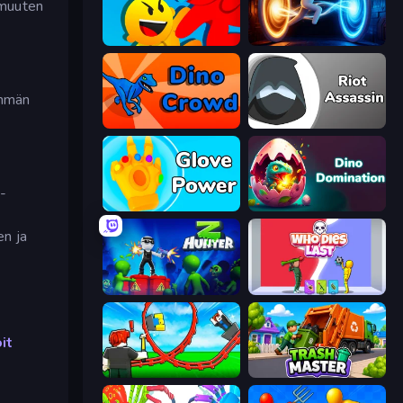
 muuten
Riot Escape
Portal Escape
emmän
Dino Crowd
Riot Assassin
 -
Glove Power
Dino Domination
en ja
Z Hunter
Who Dies Last?
it
Build a Rollercoaster: Simulator
Trash Master