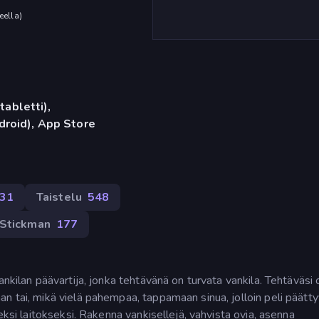
eella
)
tabletti),
roid), App Store
431
Taistelu
548
Stickman
177
ankilan päävartija, jonka tehtävänä on turvata vankila. Tehtäväsi 
n tai, mikä vielä pahempaa, tappamaan sinua, jolloin peli päätty
eksi laitokseksi. Rakenna vankisellejä, vahvista ovia, asenna