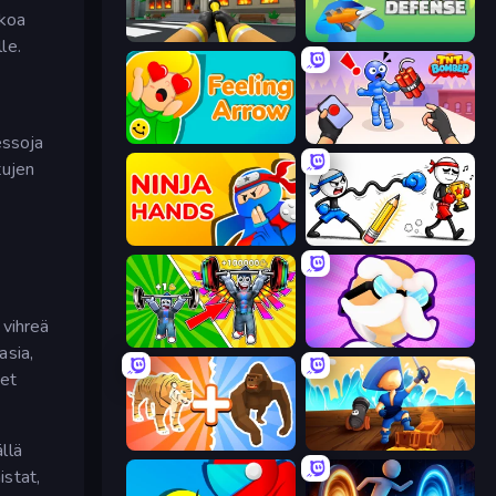
kkoa
Obby: Firefighter Tycoon
Dino Defense
le.
Feeling Arrow
TNT Bomber
essoja
tujen
Ninja Hands
Doodle Smash
 vihreä
Obby: Gym Simulator, Escape
Mutant Idle
asia,
 et
Animal DNA Run
Captains Idle
llä
istat,