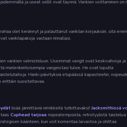
et pidemmällä ja useat sellit ovat täynnä. Vankien voittaminen on
ahaa olet kerännyt ja palauttanut vankilan korjauksiin, sitä en
levat vankilapakoja vastaan rinnallasi.
evien vankien valmisteluun. Useimmat vangit ovat keskivahvoja ja
itä mielenkiintoisempia vangeistasi tulee. He ovat lopulta
 taistelutaitoja. Hanki päivityksiä etupäässä kapasiteetin, nopeud
 erittäin suositeltavaa.
öydät
lisää jännittäviä nimikkeitä tutkittavaksi!
Jacksmithissä vo
n taas
Cuphead tarjoaa
nopeatempoista, retrotyylistä taistelua
rategisen käänteen, kun voit komentaa laivastoa ja ohittaa