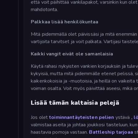
että voit päihittää vankilapakot, varsinkin kun ol
mahdotonta.
Palkkaa lisää henkilökuntaa
Mitä pidemmällä olet päivissäsi ja mitä enemmän r
vartijoita tarvitset ja voit palkata. Vartijasi taiste
Kaikki vangit eivät ole samanlaisia
Käytä rahasi nykyisten vankien korjauksiin ja tul
kykyisiä, mutta mitä pidemmälle etenet pelissä, s
kaikenkokoisia ja -muotoisia, ja heillä on vaikeita
voiman osalta. Voit myös päivittää aseesi, mikä on
Lisää tämän kaltaisia pelejä
Jos olet
toiminnantäyteisten pelien
ystävä
, l
valmistaa aseita ja johtaa joukkosi taisteluun, ku
haastavia pomoja vastaan.
Battleship tarjoaa
st