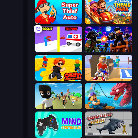
Super Thief Auto
My Perfect Theme Park
Rescue Throw
Base Obby: Zombie Defense
Obby: Mini-Games
Blaster Pranks
Mr. Dude: King of the Hill
Fish It Now
Mind Controller
Sharkosaurus Rampage