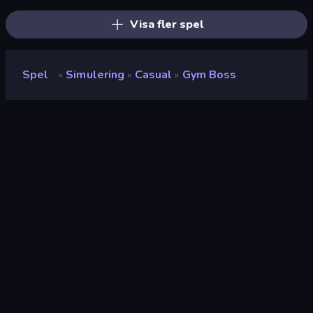
Visa fler spel
Spel
Simulering
Casual
Gym Boss
»
»
»
Gym Boss
Utvecklare
Barbarista Games
Betyg
(
baserat på de senaste 6
8.9
månaderna
)
Utgiven
april 2026
Senast uppdaterad
juli 2026
Spelmotor
Unity 6
Plattformar
Webbläsare (stationär dator,
mobil, surfplatta),
CrazyGames-appen (iOS,