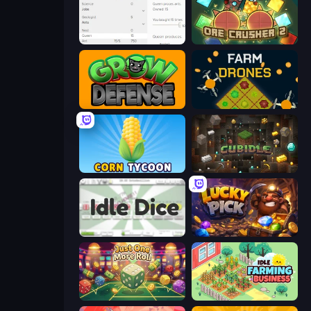
Idle Ants
OreCrusher 2
Grow Defense
Farm Drones
Corn Tycoon
Cubidle
Idle Dice
Lucky Pick
Just One More Roll
Idle Farming Business