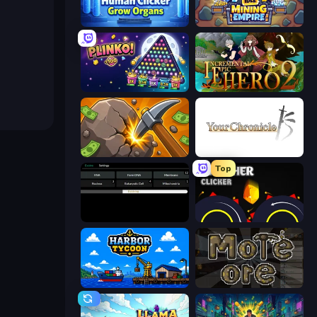
Human Clicker: Grow Organs
Idle Mining Empire
PLINKO!
Incremental Epic Hero 2
Mine Clicker
Your Chronicle
Top
Evolve
Crusher Clicker
Harbor Tycoon
More Ore