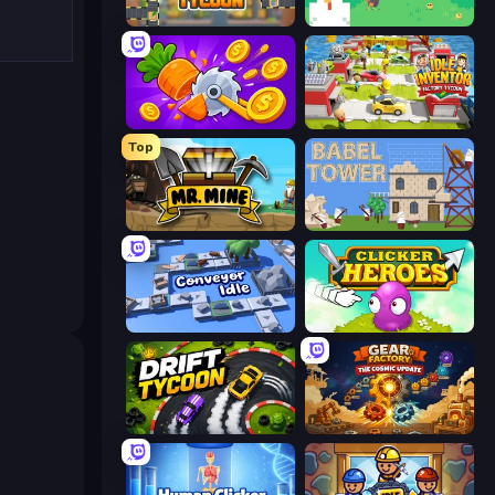
Leek Factory Tycoon
The MachinEGG
Farm Ring Idle
Idle Inventor
Top
Mr. Mine
Babel Tower
Conveyor Idle
Clicker Heroes
Drift Tycoon
Gear Factory