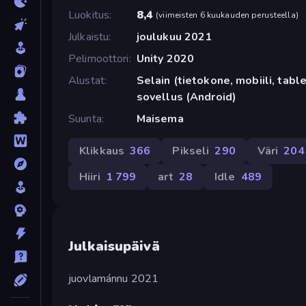
Luokitus
8,4
(
viimeisten 6 kuukauden perusteella
)
Julkaistu
joulukuu 2021
Pelimoottori
Unity 2020
Alustat
Selain (tietokone, mobiili, tabl
sovellus (Android)
Suunta
Maisema
Klikkaus
366
Pikseli
290
Väri
204
Hiiri
1 799
art
28
Idle
489
Julkaisupäivä
juovlamánnu 2021