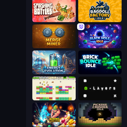
Smashing Bottles
Ragdoll Factory Idle
Merge Miner
Black Hole Idle
Energy Evolution
Brick Bounce Idle
Idle Breakout
Omega Layers
Mining Simulator
Pickaxe Crusher Idle