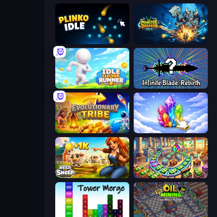
Plinko Idle
Monster Breaker Idle
Idle Clicker Runner
Infinite Blade: Rebirth
Evolutionary Tribe
Crystalia Idle Clicker
Need for Sheep: Idle Clicker
Money Factory: Tycoon Idle Game