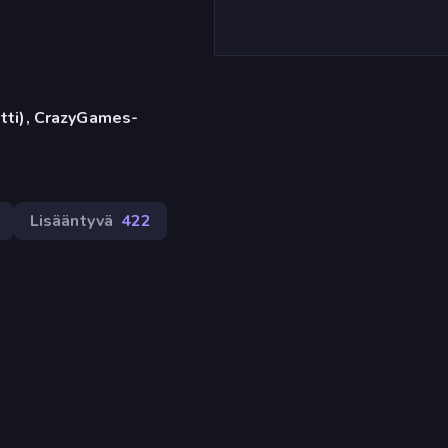
etti), CrazyGames-
Lisääntyvä
422