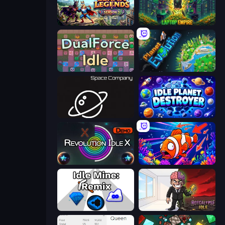
Llama Legends
Laptop Empire
DualForce Idle
Planet Evolution: Idle Clicker
Space Company
Idle Planet Destroyer
Revolution Idle X
Fish Catch Idle
Idle Mine: Remix
Rotcalypse: Idle Incremental