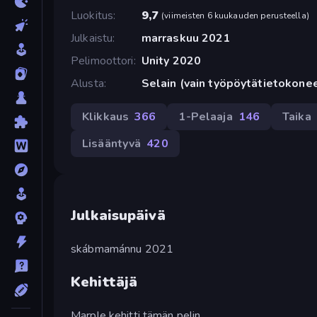
Luokitus
9,7
(
viimeisten 6 kuukauden perusteella
)
Julkaistu
marraskuu 2021
Pelimoottori
Unity 2020
Alusta
Selain (vain työpöytätietokone
Klikkaus
366
1-Pelaaja
146
Taika
Lisääntyvä
420
Julkaisupäivä
skábmamánnu 2021
Kehittäjä
Marple kehitti tämän pelin.