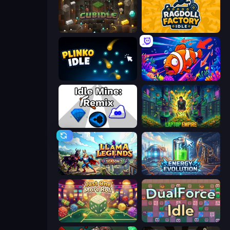
Cubidle
Ragdoll Factory Idle
Plinko Idle
Fish Catch Idle
Idle Mine: Remix
Laptop Empire
Llama Legends
Energy Evolution
Just One More Roll
DualForce Idle