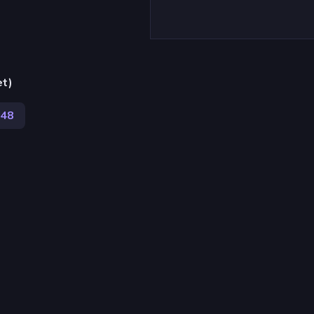
et)
48