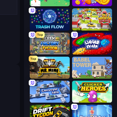
The MachinEGG
Farm Ring Idle
Trash Flow
Idle Inventor
Top
Leek Factory Tycoon
Liquid Swarm
Top
Mr. Mine
Babel Tower
Conveyor Idle
Clicker Heroes