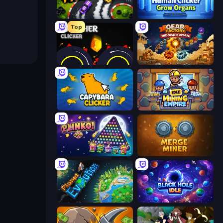
Drift Tycoon
Human Clicker: Grow Organs
Top
Crusher Clicker
Gear Factory
Capybara Clicker
Idle Mining Empire
PLINKO!
Merge Miner
Planet Evolution: Idle Clicker
Black Hole Idle