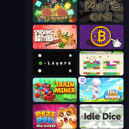
OreCrusher 2
More Ore
Smashing Bottles
Money Maker
Omega Layers
Idle Breakout
Train Miner
Idle Clicker Runner
Pets Roll: Idle Clicker
Idle Dice