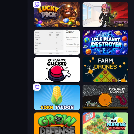
Lucky Pick
Rotcalypse: Idle Incremental
Idle Ants
Idle Planet Destroyer
Click Click Clicker
Farm Drones
Corn Tycoon
Mystery Digger