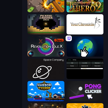
Mine Clicker
Incremental Epic Hero 2
Pickaxe Crusher Idle
Your Chronicle
Revolution Idle X
Planet Clicker 2
Space Company
Evolve
Harbor Tycoon
Pong Clicker