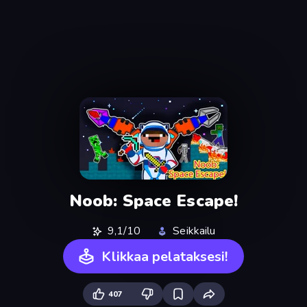
Noob: Space Escape!
9,1/10
Seikkailu
Klikkaa pelataksesi!
407