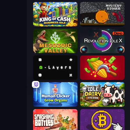
King of Cash Business Idle
Mystery Digger
Cell to Singularity: Mesozoic Valley
Revolution Idle X
Omega Layers
Farm-51: Secret Harvest
Human Clicker: Grow Organs
Idle Dairy Tycoon