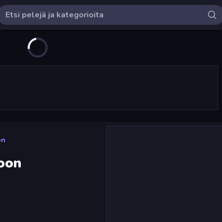
on
oon