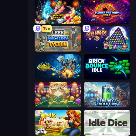
Mining Simulator
Planet Destroy Idle
Top
Leek Factory Tycoon
PLINKO!
Monster Breaker Idle
Brick Bounce Idle
Just One More Roll
Energy Evolution
Need for Sheep: Idle Clicker
Idle Dice