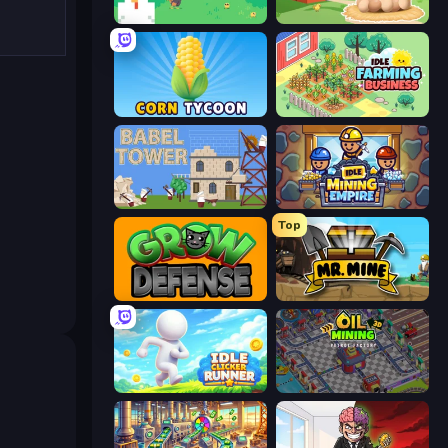
The MachinEGG
My Chicken Farm
Corn Tycoon
Idle Farming Business
Babel Tower
Idle Mining Empire
Top
Grow Defense
Mr. Mine
Idle Clicker Runner
Oil Mining 3D: Petrol Factory