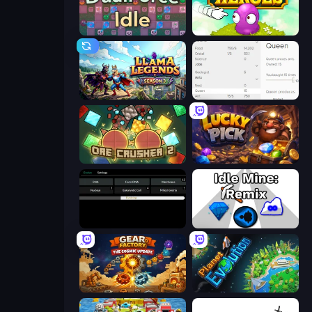
DualForce Idle
Clicker Heroes
Llama Legends
Idle Ants
OreCrusher 2
Lucky Pick
Evolve
Idle Mine: Remix
Gear Factory
Planet Evolution: Idle Clicker