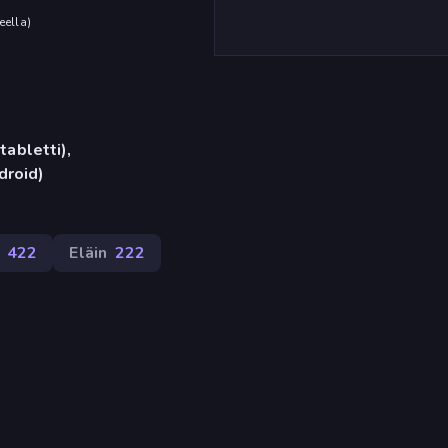
eella
)
tabletti),
droid)
422
Eläin
222