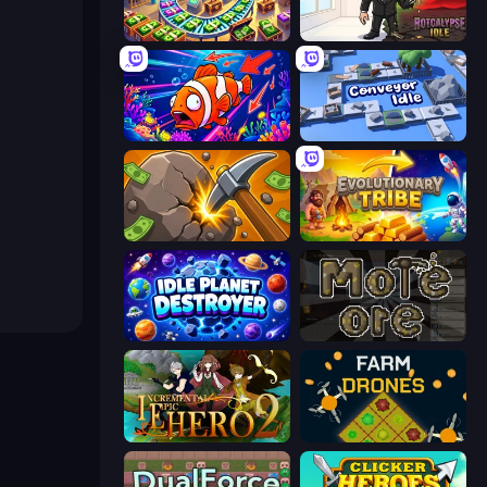
Money Factory: Tycoon Idle Game
Rotcalypse: Idle Incremental
Fish Catch Idle
Conveyor Idle
Mine Clicker
Evolutionary Tribe
Idle Planet Destroyer
More Ore
Incremental Epic Hero 2
Farm Drones