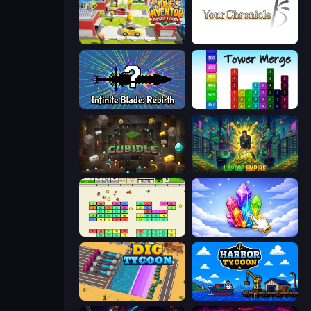
Idle Inventor
Your Chronicle
Infinite Blade: Rebirth
Tower Merge
Cubidle
Laptop Empire
Idle Breakout
Crystalia Idle Clicker
Dig Tycoon
Harbor Tycoon