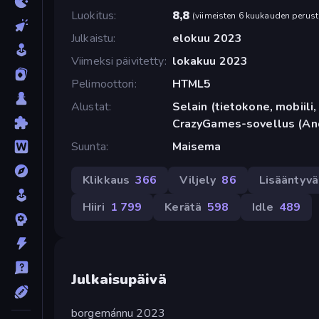
Luokitus
8,8
(
viimeisten 6 kuukauden perust
Julkaistu
elokuu 2023
Viimeksi päivitetty
lokakuu 2023
Pelimoottori
HTML5
Alustat
Selain (tietokone, mobiili, 
CrazyGames-sovellus (An
Suunta
Maisema
Klikkaus
366
Viljely
86
Lisääntyvä
Hiiri
1 799
Kerätä
598
Idle
489
Julkaisupäivä
borgemánnu 2023