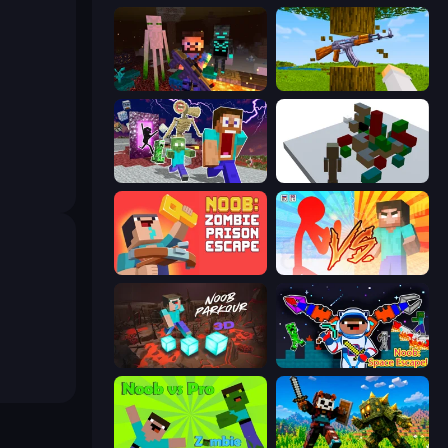
ZombieCraft
Mine Shooter 3D
Monster School Herobrine Siren Head
Craft Destroy
Noob: Zombie Prison Escape
Red Stickman vs Monster School
Noob Parkour 3D
Noob: Space Escape!