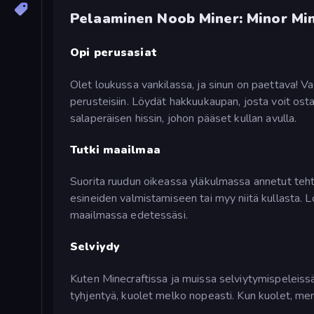
Pelaaminen Noob Miner: Minor Min
Opi perusasiat
Olet loukussa vankilassa, ja sinun on paettava! Van
perusteisiin. Löydät hakkuukaupan, josta voit ost
salaperäisen hissin, johon pääset kullan avulla.
Tutki maailmaa
Suorita ruudun oikeassa yläkulmassa annetut tehtä
esineiden valmistamiseen tai myy niitä kullasta. Lö
maailmassa edetessäsi.
Selviydy
Kuten Minecraftissa ja muissa selviytymispeleissä
tyhjentyä, kuolet melko nopeasti. Kun kuolet, mene