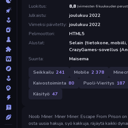
Luokitus
8,8
(
viimeisten 6 kuukauden perust
Julkaistu
joulukuu 2022
Viimeksi päivitetty
joulukuu 2022
Pelimoottori
HTML5
Alustat
Selain (tietokone, mobiili, 
CrazyGames-sovellus (An
Suunta
Maisema
Seikkailu
241
Mobile
2 378
Minecr
Kaivostoiminta
80
Puoli-Vieritys
187
Käsityö
47
Noob Miner: Miner Miner: Escape From Prison on re
osta uusia hakuja, syö kakkuja, räjäytä kaikki dyn