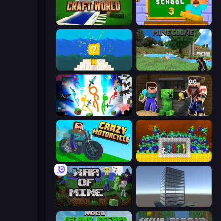
Craft World
Monster School 3
Noob vs Pro 4: Lucky Block
Mine Clone
Stickman Epic
Noob Trolls Pro
Crazy Motorcycle
Stick Fighter vs Zombies
War of Mine
Craft 3D