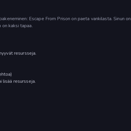
pakeneminen: Escape From Prison on paeta vankilasta. Sinun on
n on kaksi tapaa.
 myyvät resursseja.
ehtoa)
 lisää resursseja.