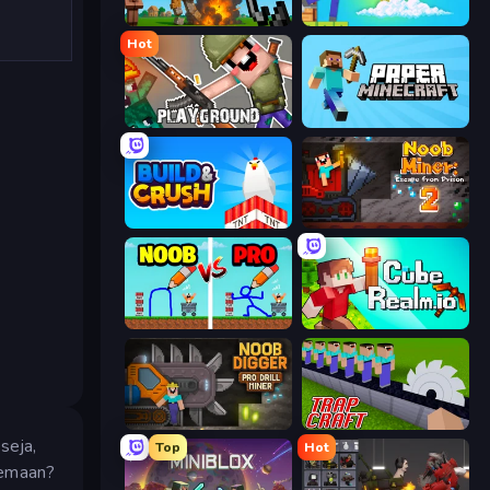
Noob Fuse
Skyland Survive With Noob!
Hot
Playground
Paper Minecraft
Build and Crush
Noob Miner 2: Escape From Prison
DOP Noob: Draw to Save
CubeRealm.io
Noob Digger: Pro Drill Miner
Trap Craft
seja,
Top
Hot
enemaan?