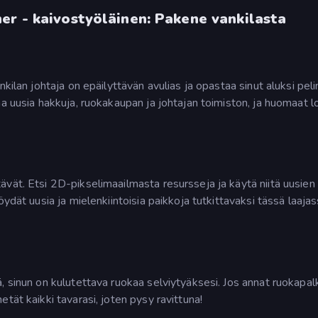
er - kaivostyöläinen: Pakene vankilasta
kilan johtaja on epäilyttävän avulias ja opastaa sinut aluksi peli
aa uusia hakkuja, ruokakaupan ja johtajan toimiston, ja huomaat 
vät. Etsi 2D-pikselimaailmasta resursseja ja käytä niitä uusien
ydät uusia ja mielenkiintoisia paikkoja tutkittavaksi tässä laaja
, sinun on kulutettava ruokaa selviytyäksesi. Jos annat ruokapal
tät kaikki tavarasi, joten pysy ravittuna!