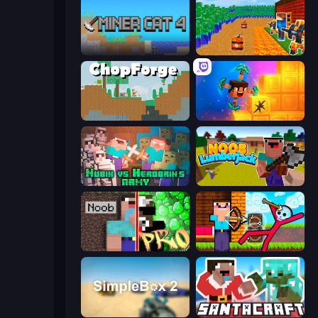
Miner Cat 4
Noob Tower Defense
ChopForge
Merge & Dig!
Nubik vs Herobrin's Army
Idle Noob Lumberjack
Noob vs Pro: Challenge
Noob Archer vs Stickman Zombie
SimpleBox 2
SantaCraft