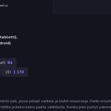
eella
)
tabletti),
droid)
aft
84
2D
1 170
nto peli, jossa pelaat vankina ja louhit resursseja. Hanki resurs
amiitilla ja keksi keino paeta vankilasta. Kuinka pian pystyt pak