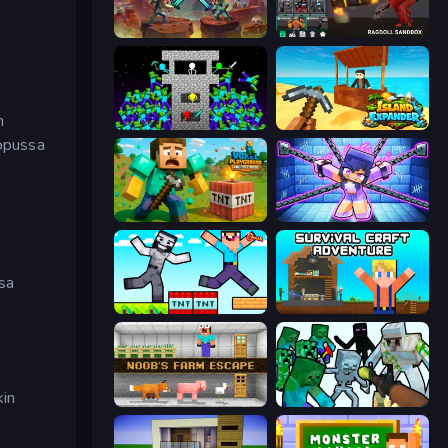
Miniblox
Last Play: Ragdoll Sandbox
n
Stick Epic Fighter
Island Expander
lopussa
Voxel Playground: Ragdoll Noob
Mini Mine
ssa
Noob Gigachad: Parkour Tricks Challenge
Survival Craft Adventure
kin
Noob's Farm Escape
Mine Shooter: Save Your World