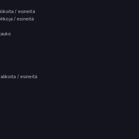
koita / esineitä
ohkoja / esineitä
tauko
likoita / esineitä