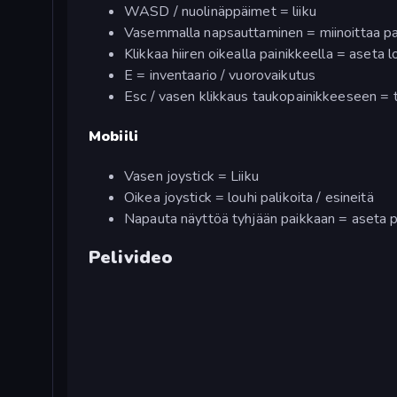
WASD / nuolinäppäimet = liiku
Vasemmalla napsauttaminen = miinoittaa pali
Klikkaa hiiren oikealla painikkeella = aseta l
E = inventaario / vuorovaikutus
Esc / vasen klikkaus taukopainikkeeseen = 
Mobiili
Vasen joystick = Liiku
Oikea joystick = louhi palikoita / esineitä
Napauta näyttöä tyhjään paikkaan = aseta pa
Pelivideo