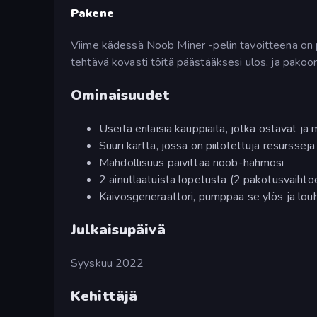
Pakene
Viime kädessä Noob Miner -pelin tavoitteena on 
tehtävä kovasti töitä päästääksesi ulos, ja pakoo
Ominaisuudet
Useita erilaisia kauppiaita, jotka ostavat ja
Suuri kartta, jossa on piilotettuja resursseja
Mahdollisuus päivittää noob-hahmosi
2 ainutlaatuista lopetusta (2 pakotusvaihto
Kaivosgeneraattori, pumppaa se ylös ja louhi
Julkaisupäivä
Syyskuu 2022
Kehittäjä