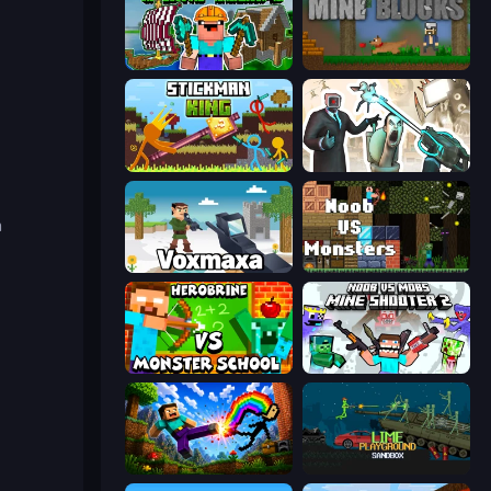
Noob: Island Escape
Mine Blocks
Stickman King
Skibidi Toilets: Infection
n
Voxmaxa
Noob VS Monsters
Herobrine vs Monster School
Mine Shooter 2: Noob vs Mobs
Noob: Wall Crusher
Lime Playground Sandbox