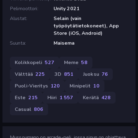
Pelimoottori
Unity 2021
Alustat
Selain (vain
työpöytätietokoneet), App
Store (iOS, Android)
Suunta
Maisema
Kolikkopeli
527
Meme
58
Välttää
225
3D
851
Juoksu
76
Puoli-Vieritys
120
Minipelit
10
Este
215
Hiiri
1 557
Kerätä
428
Casual
806
Mussoumano on arcade-peli, jossa sinun on ohjattava