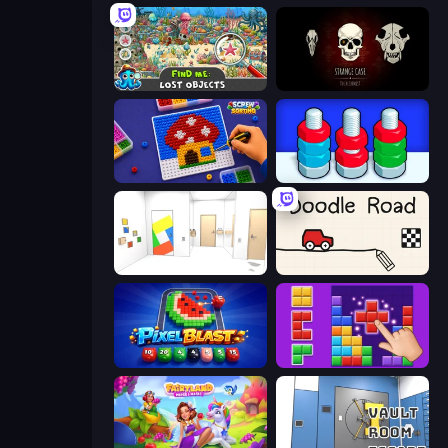
Find Me: Lost Objects
Room Escape: Strange Case
Screw Sorting
Nuts Puzzle: Sort By Color
Mirror Room Escape
Doodle Road
Pixel Blast
BlockBuster Puzzle