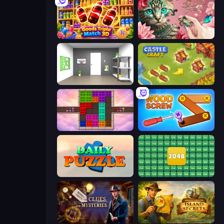
Goods Triple Match 3D
Favorite Puzzles
Paint Room Escape
Castle Craft
Color Cube Puzzle
Wood Screw: Bolts Puzzle
Daily Puzzle
2048 Merge Blocks
Hidden Object: Clues and Mysteries
Hidden Objects: Island Secrets