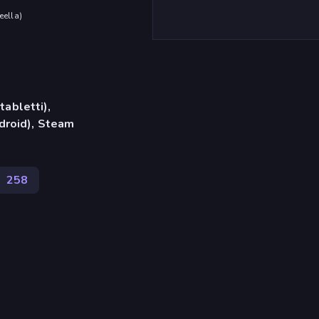
eella
)
tabletti),
droid), Steam
o
258