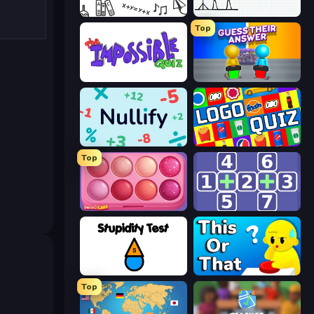
Brain Teaser
Hangman
Top
The Impossible Quiz
Guess Their Answer
Nullify
Logo Quiz: Game World Trivia
Top
Piece of Cake: Merge and Bake
Math Push
Stupidity Test
ToT or Trivia
Top