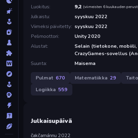
Luokitus
9,2
(
viimeisten 6 kuukauden perust
Julkaistu
syyskuu 2022
Viimeksi päivitetty
syyskuu 2022
Pelimoottori
Unity 2020
Alustat
Selain (tietokone, mobiili, 
CrazyGames-sovellus (An
Suunta
Maisema
Pulmat
670
Matematiikka
29
Tait
Logiikka
559
Julkaisupäivä
čakčamánnu 2022