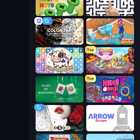
Screw Out: Bolts and Nuts
Arrow Escape: Puzzle
Color Tap: Coloring by Numbers
Open House
Top
Find The Cow
Mergest Kingdom
Top
Piles of Mahjong
Hidden Objects
Numicolor
Arrow Escape