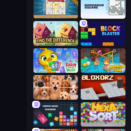
Sudoku Online
Nonogram Square
Find The Difference
Block Blaster
Farm Merge Valley
Mansion Tale: Merge Secrets
Jigpic Solitaire
Bloxorz
Drop & Merge the Numbers
Hexa Sort