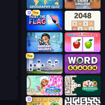
Geography Quiz: Flags and Capitals
Teacher Simulator
Top
Paint the Flag
2048
Airport Security
What's The Difference?
Top
Words of Wonders
Daily Word Search
Designville: Merge & Design
Mahjongg Solitaire