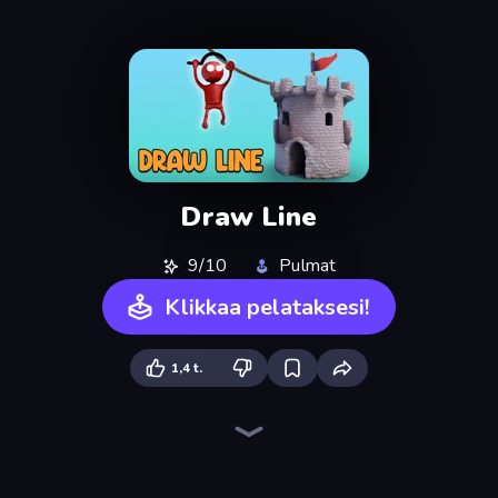
Draw Line
9/10
Pulmat
Klikkaa pelataksesi!
1,4 t.
One Line
Draw Climber
Draw Crash Race
Draw Bridge
Doodle Road
Draw To Smash!