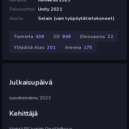
Pelimoottori
Unity 2021
Alusta
Selain (vain työpöytätietokoneet)
Toiminta
438
3D
848
Dinosaurus
22
Ylhäältä Alas
201
Areena
175
Julkaisupäivä
suoidnemánnu 2023
Kehittäjä
NightAPE kehitti DinoShifter.io.