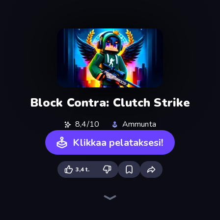
Block Contra: Clutch Strike
8,4/10
Ammunta
Klikkaa pelataksesi!
3,4 t.